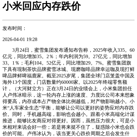
小米回应内存跌价
发布时间：
2026-04-01 19:28
3月24日，蜜雪集团发布通知布告称，2025年收入335。60
亿元，同比增加35。2％；年内利润为59。27亿元，同比增加
33。1％；毛利104。52亿元，同比增加29。7%。蜜雪集团旗
下具有现制茶饮品牌蜜雪冰城、现磨咖啡品牌幸运咖及现打鲜
啤品牌鲜啤福鹿家。截至2025岁尾，集团全球门店笼盖中国及
海外13个国度，门店数量约60000家。以2025年终端零售额
计，（大河财立方）正在3月24日的业绩会上，小米集团担任
人卢伟冰暗示，这一轮内存上涨的速度、力度比公司本来想象
得要高，内存成本占产物全体比例越低，对产物影响越小。小
米“人车家全生态”平衡，能够让公司以更好的姿势应对内存跌
价。同时，手机越高端，影响也会越小。跟着小米高端化计谋
推进，能够比友商应对得更好。因而，虽然压力很大，可是小
米相对来说会好一些；若是将来挺不住了，疑惑除小米也会跌
价的可能。卢伟冰认为，该当更关心跌价周期之后会发生什