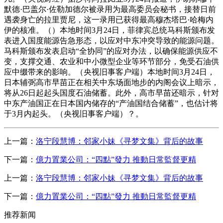
默德·巴盖尔·佐勒加德尔被录用为最高委员会秘书，接替日前
遇袭身亡的拉里贾尼，这一录用已获得最高穆杰塔巴·哈梅内
伊的核准。（）本地时间3月24日，菲律宾总统马科斯颁布发
表进入国度能源告急形态，以应对中东冲突导致的能源问题。
马科斯颁布发表启动“全协同”的应对办法，以确保能源供应不
变，支撑交通、农业和中小微型企业等环节部分，免受石油供
应中缀带来的影响。（央视旧事客户端）本地时间3月24日，
日本辅弼高市早苗正在相关中东场面地步的内阁会议上暗示，
将从26日起起头国度石油储蓄。此外，高市早苗还暗示，针对
中东产油国正在日本国内储存的“产油国结合储蓄”，也估计将
于3月内起头。（央视旧事客户端）？。
上一篇：
洛宁段慧博：邻家小妹《寻梦文集》背后的故事
下一篇：
億力置業公司：“四點”發力 推動日常監督更精
上一篇：
洛宁段慧博：邻家小妹《寻梦文集》背后的故事
下一篇：
億力置業公司：“四點”發力 推動日常監督更精
推荐新闻