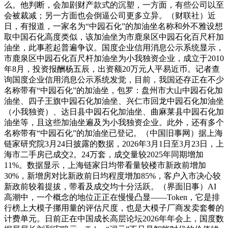
么。他判断，会加剧财产款式的沉塑，一方面，有些公司以至
会被裁减；另一方面也会倒逼公司更多立异。（财联社）近
日，有报道，一家名为“中园石化”的加油坐名称和外不雅设想
取中国石化高度类似，该加油坐为市鹿泉区中园石化百尺杆加
油坐，此事惹起普遍争议。国度企业信用消息公示系统显示，
市鹿泉区中园石化百尺杆加油坐为小我独资企业，成立于2010
年8月，投资报酬杨五辰，出资额20万元人平易近币。记者查
询国度企业信用消息公示系统发觉，目前，我国还存正在不少
名称带有“中园石化”的加油坐，包罗：盘州市大山中园石化加
油坐、四子王旗中园石化加油坐、兴仁市回龙中园石化加油坐
（小我独资）、达日县中园石化加油坐、曲麻莱县中园石化加
油坐等，且这些加油坐遍及为小我独资企业。此外，还有多个
名称带有“中园石化”的加油坐已登记。（中国旧事网）据上海
链家研究院3月24日披露的数据，2026年3月1日至3月23日，上
海市二手房已成交2。24万套，成交量较2025年同期增加
11%。数据显示，上海链家日均带看量较楼市新政前增加
30%，新增房对比新政前日均程度增加85%，客户入市决心较
新政前较着提拔，带看及成交均十分活跃。（界面旧事）AI
高潮中，一个概念的地位正正在慢慢凸显——Token，它是排
行榜上大模子挪用量的评估尺度，也是大模子厂商发卖套餐的
计费单元。日前正在中国成长高层论坛2026年年会上，国度数