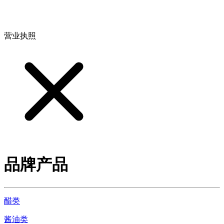
地址：江西省德安县高新技术产业园(宝塔工业园)高新路93号
营业执照
品牌产品
醋类
酱油类