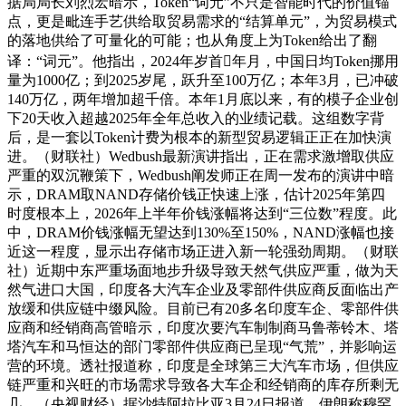
据局局长刘烈宏暗示，Token“词元”不只是智能时代的价值锚
点，更是毗连手艺供给取贸易需求的“结算单元”，为贸易模式
的落地供给了可量化的可能；也从角度上为Token给出了翻
译：“词元”。他指出，2024年岁首年月，中国日均Token挪用
量为1000亿；到2025岁尾，跃升至100万亿；本年3月，已冲破
140万亿，两年增加超千倍。本年1月底以来，有的模子企业创
下20天收入超越2025年全年总收入的业绩记载。这组数字背
后，是一套以Token计费为根本的新型贸易逻辑正正在加快演
进。（财联社）Wedbush最新演讲指出，正在需求激增取供应
严重的双沉鞭策下，Wedbush阐发师正在周一发布的演讲中暗
示，DRAM取NAND存储价钱正快速上涨，估计2025年第四
时度根本上，2026年上半年价钱涨幅将达到“三位数”程度。此
中，DRAM价钱涨幅无望达到130%至150%，NAND涨幅也接
近这一程度，显示出存储市场正进入新一轮强劲周期。（财联
社）近期中东严重场面地步升级导致天然气供应严重，做为天
然气进口大国，印度各大汽车企业及零部件供应商反面临出产
放缓和供应链中缀风险。目前已有20多名印度车企、零部件供
应商和经销商高管暗示，印度次要汽车制制商马鲁蒂铃木、塔
塔汽车和马恒达的部门零部件供应商已呈现“气荒”，并影响运
营的环境。透社报道称，印度是全球第三大汽车市场，但供应
链严重和兴旺的市场需求导致各大车企和经销商的库存所剩无
几。（央视财经）据沙特阿拉比亚3月24日报道，伊朗称穆罕