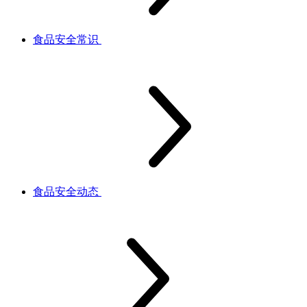
食品安全常识
食品安全动态