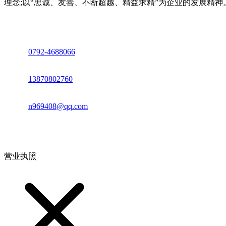
理念;以“忠诚、友善、不断超越、精益求精”为企业的发展精神
座机：
0792-4688066
电话：
13870802760
邮箱：
n969408@qq.com
地址：江西省德安县高新技术产业园(宝塔工业园)高新路93号
营业执照