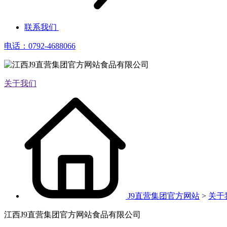
联系我们
电话：0792-4688066
关于我们
J9直营集团官方网站
>
关于
江西J9直营集团官方网站食品有限公司