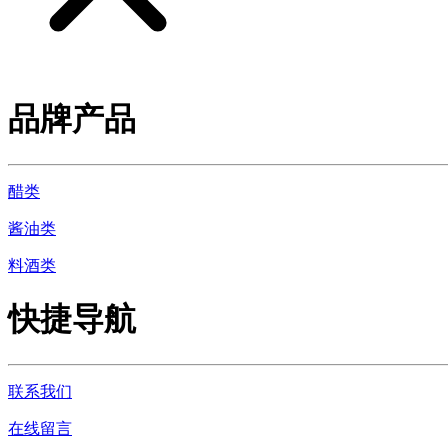
品牌产品
醋类
酱油类
料酒类
快捷导航
联系我们
在线留言