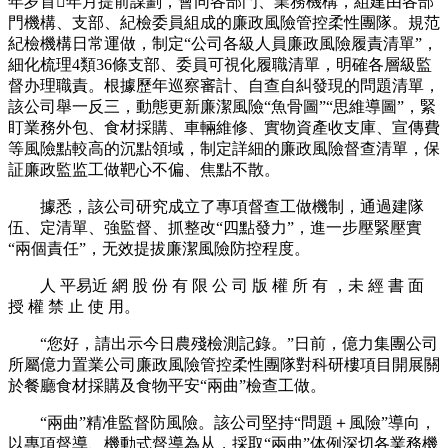
年岁首年月提前謀劃，會同各部門、業務機構，組建由各部
門機構、支部、紀檢委員組成的廉政風險管控柔性團隊。規范
紀檢機構日常運做，制定“公司各級人員廉政風險履責清單”，
細化梳理4類36條支部、委員可視化履職清單，明確各層級監
督办理職責。根據歷年巡察審計、自查自糾發現的問題清單，
該公司舉一反三，動態更新廉潔風險“魚骨圖”“思維導圖”，緊
盯業務外包、食材採購、車輛維修、實物資產收支庫、宣傳費
等風險點較高的沉點領域，制定詳細的廉政風險督查清單，保
証廉政監监工做靶心不偏、焦點不散。
據悉，該公司研究成立了專項督查工做機制，通過建隊
伍、定清單、強監督、抓整改“四點發力”，進一步壓緊壓實
“兩個責任”，无效提拔廉潔風險防控程度。
人 平易近 網 股 份 有 限 公 司 版 權 所 有 ，未 經 書 面
授 權 禁 止 使 用。
“您好，請出示今日農殘檢測記錄。”日前，億力集團公司
所屬億力置業公司廉政風險管控柔性團隊對科研樓項目開展關
於餐廳食材採購及食物平安“兩曲”檢查工做。
“兩曲”精准監督防風險。該公司堅持“問題＋風險”導向，
以專項督導、機動式督導為从，採取“兩曲”体例深切各業務機