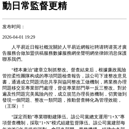
動日常監督更精
发布时间：
2026-04-01 19:29
人平易近日報社概況關於人平易近網報社聘请聘请英才廣
告服務合做加盟供稿服務數據服務網坐聲明網坐律師消息保護
聯系我們。
“標本兼治”建章立制抓整改。督查結束后，根據廉政風險
管控柔性團隊构成的專項問題檢查報告，該公司下達整改意見
書，通過成立問題消息共享與協同整改工做機制，將業務办理
問題移交至專業部門處理，督促專業部門舉一反三整改。對於
遍及性問題完美風險內控，成立規范办理長效機制，切實做到
發現一個問題、整改一類問題，推動督查轉化為管理效能，
（王琛）！
“謀定而動”專業聯動建隊伍。該公司黨總支運用“1+X”專
項督查機制，採取“1+N”模式組建監督隊伍。該公司黨建部每