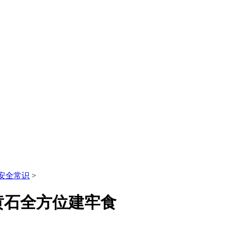
安全常识
>
黄石全方位建牢食