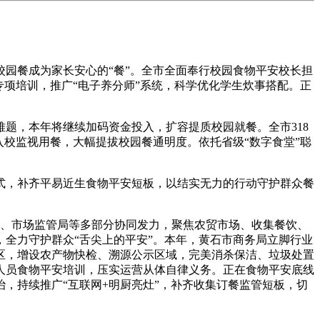
园餐成为家长安心的“餐”。全市全面奉行校园食物平安校长担
项培训，推广“电子养分师”系统，科学优化学生炊事搭配。正
，本年将继续加码资金投入，扩容提质校园就餐。全市318
校监视用餐，大幅提拔校园餐通明度。依托省级“数字食堂”聪
，补齐平易近生食物平安短板，以结实无力的行动守护群众餐
局、市场监管局等多部分协同发力，聚焦农贸市场、收集餐饮、
全力守护群众“舌尖上的平安”。本年，黄石市商务局立脚行业
区，增设农产物快检、溯源公示区域，完美消杀保洁、垃圾处置
人员食物平安培训，压实运营从体自律义务。正在食物平安底线
，持续推广“互联网+明厨亮灶”，补齐收集订餐监管短板，切