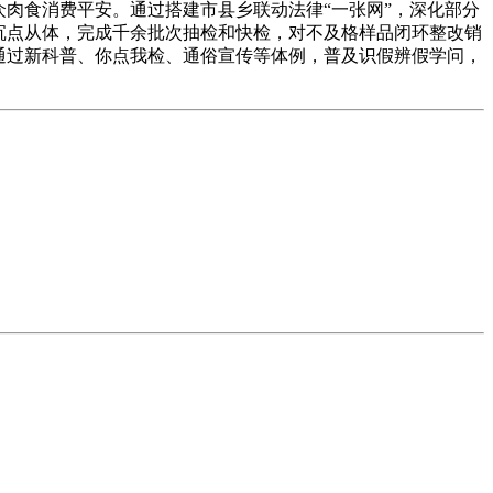
肉食消费平安。通过搭建市县乡联动法律“一张网”，深化部分
等沉点从体，完成千余批次抽检和快检，对不及格样品闭环整改销
，通过新科普、你点我检、通俗宣传等体例，普及识假辨假学问，