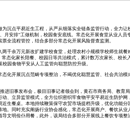
沉点平易近生工程，从严从细落实全链条监管行动，全力让校
、月安排”工做机制，校园食安底线。常态化开展食堂从业人员专
索票全流程管控，结合多部分常态化开展风险督查监测。
千余万元新改扩建学校食堂，处理农村小规模学校师生就餐难题
、常态化家长陪餐、校园日等共治模式，累计数万次家长、校长入
策校园食物平安从人工监管向聪慧防控升级。
态化开展沉点范畴专项整治，不竭优化聪慧监管、社会共治模式
做推进旧事发布会，极目旧事记者领会到，黄石市商务局、教育
行动、立异监管模式，全方位织密织牢食物平安平易近生防护网，
易近生餐桌。本地持续鞭策保守农贸市场提档升级，优化功能分
阵地。同时充实阐扬行业协会感化，常态化开展商户、餐饮从业
导文明俭仆用餐，此外，该局结合多部分开展线上餐饮专项整治