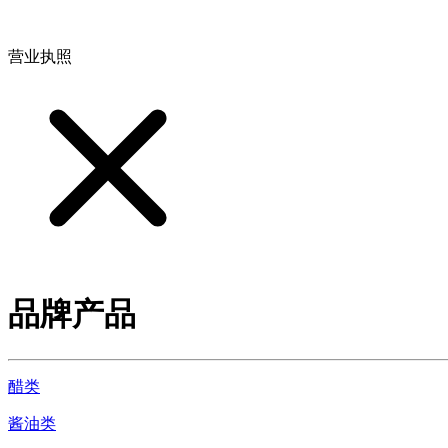
地址：江西省德安县高新技术产业园(宝塔工业园)高新路93号
营业执照
品牌产品
醋类
酱油类