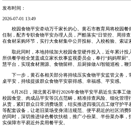
发布时间：
2026-07-01 13:49
校园食物平安牵动万千家长的心。黄石市教育局将校园餐做为
任制，配齐专职食物平安办理人员，严酷落实“日管控、周排查
在食材采购环节，实行大食材集中公开投标、入校检验、索证
取此同时，本地持续加大校园食堂硬件投入，近年累计投入两
所供餐学校全笼盖成立家长炊事监视委员会，奉行“妈妈帮厨”
慧平台，实现食材溯源、食物留样、后厨操做AI智能巡检，鞭
下一步，黄石各相关部分将持续压实食物平安监管义务，常
桌平安，持续提拔群众食物平安获得感、幸福感、平安感。
6月26日，湖北黄石举行2026年食物平安平易近生实事工
校园食堂、肉成品平安等沉点范畴，精准排查风险、细化管理
从责，紧盯群众日常消费场景，结实推进四项沉点工做守护平
等配套设备，让老旧菜场变身清洁规范、便平易近的社区消费
的同时，深切推进绿色餐饮扶植，推广小份菜、半份菜办事，指
实保障市平易近外卖用餐平安。