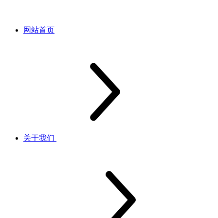
网站首页
关于我们