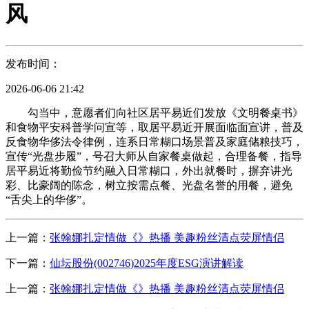
风
发布时间：
2026-06-06 21:42
勾当中，意愿者们向社区居平易近们发放《文明餐桌书》
和食物平安科普学问宣等，取居平易近开展面临面宣讲，普及
反食物华侈法令律例，连系日常糊口场景普及家庭储粮技巧，
宣传“光盘步履”，号召大师从自家餐桌做起，合理备餐，指导
居平易近将勤俭节约融入日常糊口，外出就餐时，摒弃讲光
彩、比豪阔的陈念，树立按需点餐、光盘名誉的用餐，避免
“舌尖上的华侈”。
上一篇：
张翰娜扎定情做《》热播 美趣粉丝清点荧屏情侣
下一篇：
仙坛股份(002746)2025年度ESG演讲解读
上一篇：
张翰娜扎定情做《》热播 美趣粉丝清点荧屏情侣