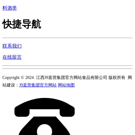
料酒类
快捷导航
联系我们
在线留言
Copyright © 2024 江西J9直营集团官方网站食品有限公司 版权所有 网
站建设：
J9直营集团官方网站
网站地图