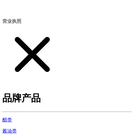
地址：江西省德安县高新技术产业园(宝塔工业园)高新路93号
营业执照
品牌产品
醋类
酱油类