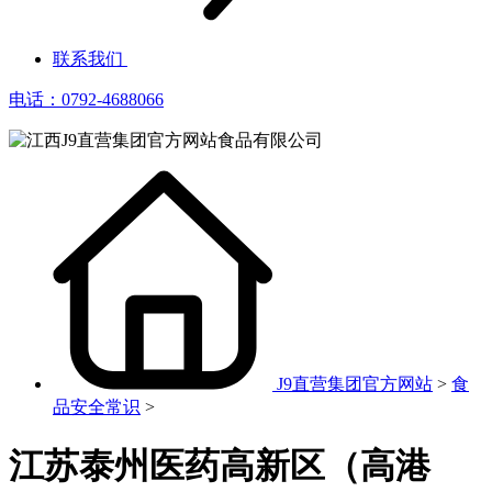
联系我们
电话：0792-4688066
J9直营集团官方网站
>
食
品安全常识
>
江苏泰州医药高新区（高港