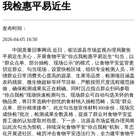
我检惠平易近生
发布时间：
2026-04-05 16:50
中国质量旧事网讯 近日，省沽源县市场监视办理局聚焦
平易近生关心，开展食物平安“你点我检惠平易近生”勾当，以
“群众点单、部分抽检、现场公示”的模式，让食物平安监管更
切近群众、勾当现场，设置快检区域，组织专业检测人员，环
绕群众日常消费关心度高的蔬菜、生果等品类，检测项目涵盖
农药残留、微生物超标等环节目标，严酷按照尺度流程规范操
做，确保检测成果实正在精确。同时沉点指点群众扫码参取
“你点我检”现场快速检测勾当。现场群众可自动勾选关怀的食
物品类，将日常选购中担忧的食材纳入抽检范畴，实现“群众
点单、部分精准接单”。此次勾当放宣传材料300余份，现场完
成快检7批次，检测成果全数及格，提拔了群众对食物平安监
督工做的认知度取对劲度。下一步，沽源县市场监视办理局将
以此次勾当为契机，持续深化食物平安“你点我检”机制，常态
化开展进社区、峻厉冲击食物平安违法行为，全力建牢食物平