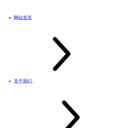
网站首页
关于我们