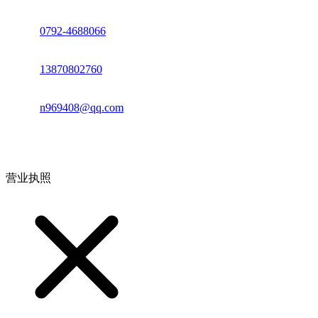
座机：
0792-4688066
电话：
13870802760
邮箱：
n969408@qq.com
地址：江西省德安县高新技术产业园(宝塔工业园)高新路93号
营业执照