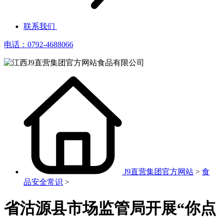
联系我们
电话：0792-4688066
J9直营集团官方网站
>
食
品安全常识
>
省沽源县市场监管局开展“你点