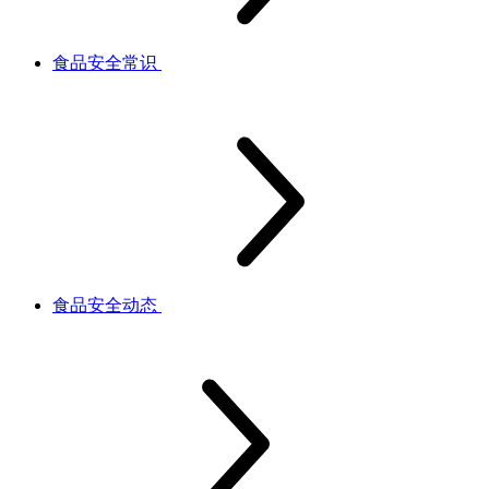
食品安全常识
食品安全动态