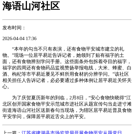
海语山河社区
发布时间：
2026-04-04 17:36
“本年的勾当不只有表演，还有食物平安城市建立的礼
物。”现场一位居平易近告诉记者，她领到了贴有福字的土
面，还有食物辨别学问手册。这些面条外包拆着夺目的福字，
福字的四周还有食物药品监视赞扬举报电线，大米、蜂蜜、白
酒、枸杞等市平易近屡见不鲜所用食材的分辨学问。”该社区
相关担任人告诉记者，必必要通过多种体例让居平易近关怀关
心。
为了庆贺夏历新年的到临，2月8日，“安心食物快晓得”江
北区创开国家食物平安示范城市进社区从题宣传勾当走进寸滩
街道海语山河社区送新春勾当现场，为辖区居平易近普及食物
平安学问，保障居平易近舌尖上的平安。
上一篇：
江苏省建湖县市场监管局开展食物平安从题党日