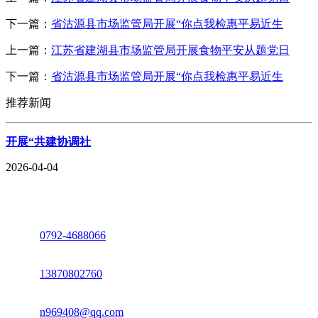
下一篇：
省沽源县市场监管局开展“你点我检惠平易近生
上一篇：
江苏省建湖县市场监管局开展食物平安从题党日
下一篇：
省沽源县市场监管局开展“你点我检惠平易近生
推荐新闻
开展“共建协调社
2026-04-04
座机：
0792-4688066
电话：
13870802760
邮箱：
n969408@qq.com