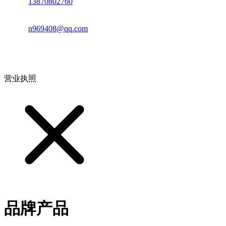
电话：
13870802760
邮箱：
n969408@qq.com
地址：江西省德安县高新技术产业园(宝塔工业园)高新路93号
营业执照
品牌产品