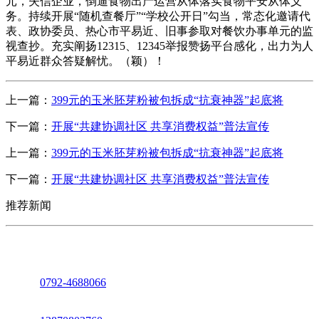
元，失信企业，倒逼食物出产运营从体落实食物平安从体义
务。持续开展“随机查餐厅”“学校公开日”勾当，常态化邀请代
表、政协委员、热心市平易近、旧事参取对餐饮办事单元的监
视查抄。充实阐扬12315、12345举报赞扬平台感化，出力为人
平易近群众答疑解忧。（颖）！
上一篇：
399元的玉米胚芽粉被包拆成“抗衰神器”起底将
下一篇：
开展“共建协调社区 共享消费权益”普法宣传
上一篇：
399元的玉米胚芽粉被包拆成“抗衰神器”起底将
下一篇：
开展“共建协调社区 共享消费权益”普法宣传
推荐新闻
座机：
0792-4688066