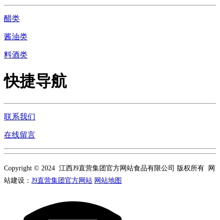
醋类
酱油类
料酒类
快捷导航
联系我们
在线留言
Copyright © 2024 江西J9直营集团官方网站食品有限公司 版权所有 网
站建设：
J9直营集团官方网站
网站地图