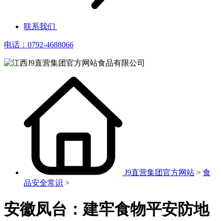
联系我们
电话：0792-4688066
J9直营集团官方网站
>
食
品安全常识
>
安徽凤台：建牢食物平安防地