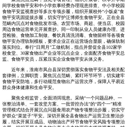
间学校食物平安和中小学炊事经费办理现患排查、中小学校园
食物平安监视查抄等多次专项步履，组织开展校外“小饭桌”食
物平安巩固提拔步履，切实守护泛博师生食物平安。正在全县
范畴内沉点对食物批发市场、农贸市场、商超、便当店、校园
周边食物运营单元开展查抄。同一印制从业人员健康办理、进
货检验、食物加工制做、餐饮具清洗消毒、食物留样等各项食
物平安办理轨制模板，要求企业正在运营场合显眼，确保轨制
落实到位。奉行“日周月”工做机制，指点并督促全县102家学
校食堂、30家食物出产企业等沉点企业，全面配齐食物平安总
监、食物平安员，压紧压实企业食物平安从体义务。
近年来，淮南市凤台县深切贯彻落实食物平安法及相关配
套律例，立脚职责，聚焦沉点范畴、紧盯环节环节，切实建牢
食物平安防地，多行动规范食物出产运营次序，保障人平易近
群众身体健康和生命平安。
聚焦全程监管，全面消弭现患。采纳“一个问题品种、一
张整治清单、一套攻坚方案、一批管控办法”的“四个一”精准
管理模式结合开展沉点问题食用农产物专项整治步履，切实守
护群众“菜篮子”平安。深切开展全县食物出产运营卫生整治步
履，结实开展豆成品、动物油出产环节食物平安风险专项整治