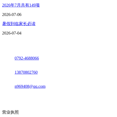
2026年7月共有149项
2026-07-06
暑假到临家长必读
2026-07-04
座机：
0792-4688066
电话：
13870802760
邮箱：
n969408@qq.com
地址：江西省德安县高新技术产业园(宝塔工业园)高新路93号
营业执照