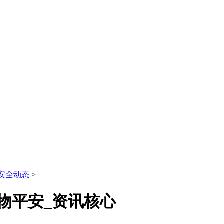
安全动态
>
物平安_资讯核心