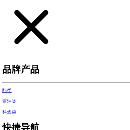
品牌产品
醋类
酱油类
料酒类
快捷导航