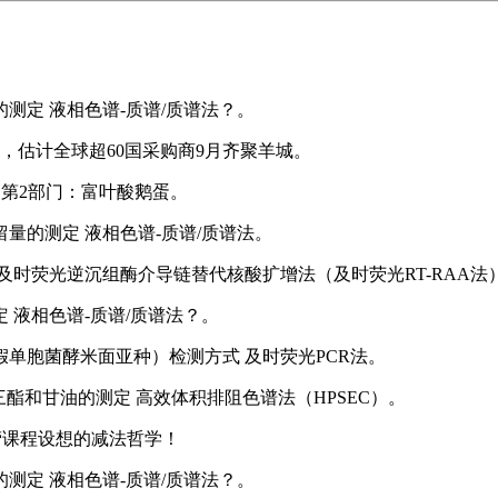
酸的测定 液相色谱-质谱/质谱法？。
，估计全球超60国采购商9月齐聚羊城。
规范 第2部门：富叶酸鹅蛋。
残留量的测定 液相色谱-质谱/质谱法。
方式 及时荧光逆沉组酶介导链替代核酸扩增法（及时荧光RT-RAA法
定 液相色谱-质谱/质谱法？。
椰毒假单胞菌酵米面亚种）检测方式 及时荧光PCR法。
甘油三酯和甘油的测定 高效体积排阻色谱法（HPSEC）。
营课程设想的减法哲学！
量的测定 液相色谱-质谱/质谱法？。