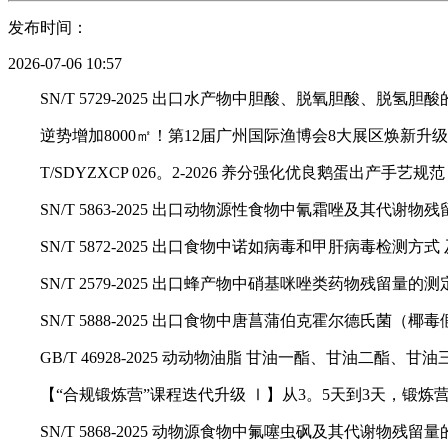
发布时间：
2026-07-06 10:57
SN/T 5729-2025 出口水产物中胆酸、脱氧胆酸、脱氢胆
逆势增加8000㎡！第12届广州国际渔博会8大展区焕新升级
T/SDYZXCP 026。2-2026 养分强化优良鹅蛋出产手艺
SN/T 5863-2025 出口动物源性食物中氰霜唑及其代谢物
SN/T 5872-2025 出口食物中诺如病毒和甲肝病毒检测
SN/T 2579-2025 出口蜂产物中硝基咪唑类药物残留量的测
SN/T 5888-2025 出口食物中唐菖蒲伯克霍尔德氏菌（
GB/T 46928-2025 动动物油脂 甘油一酯、甘油二酯、
【“合规锻炼营”课程迭代升级 Ⅰ】从3。5天到3天，锻炼
SN/T 5868-2025 动物源食物中氟噻虫砜及其代谢物残留