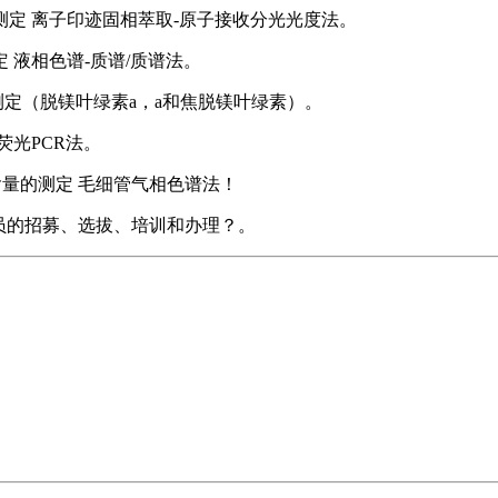
铅的测定 离子印迹固相萃取-原子接收分光光度法。
定 液相色谱-质谱/质谱法。
品的测定（脱镁叶绿素a，a和焦脱镁叶绿素）。
时荧光PCR法。
醇含量的测定 毛细管气相色谱法！
：评价员的招募、选拔、培训和办理？。