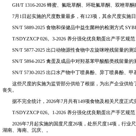
GH/T 1316-2026 蜂蜜、氟吡草酮、环吡氟草酮、双唑草
7月1日起实施的尺度数量最多，有123项，其余尺度实施日期别离
SN/T 5889-2025 食物和保健品中益生菌种的检测方式 SYBR
T/SDYZXCP 026。3-2026 养分强化优良鹅蛋出产手艺
SN/T 5877-2025 出口动物源性食物中左旋咪唑残留量的测
SN/T 5894-2025 禽蛋及成品中对羟基苯甲酸酯类残留量的
SN/T 5730-2025 出口水产物中丁喷鼻酚、异丁喷鼻酚
这些尺度的实施为监管部分供给了根据，为出产企业供给了
丧失。
据不完全统计，2026年7月共有149项食物及相关尺度正式实
T/SDYZXCP 026。1-2026 养分强化优良鹅蛋出产手艺规
2026年7月起实施的国度尺度26项，处所尺度14项，行业
湖南、海南、沉庆、。