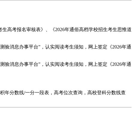
生高考报名审核表》、《2026年通俗高档学校招生考生思惟道
一测验消息办事平台”，认实阅读考生须知，网上签定《2026年通
一测验消息办事平台”，认实阅读考生须知，网上签定《2026年通
积年分数线/一分一段表，高考位次查询，高校登科分数线查