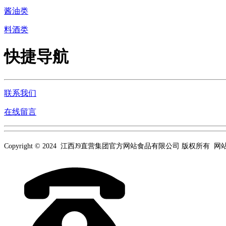
酱油类
料酒类
快捷导航
联系我们
在线留言
Copyright © 2024 江西J9直营集团官方网站食品有限公司 版权所有 