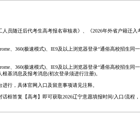
人员随迁后代考生高考报名审核表》、《2026年外省户籍迁入考
e、360(极速模式)、IE9及以上浏览器登录“通俗高校招生同
e、360(极速模式)、IE9及以上浏览器登录“通俗高校招生同
根基消息及报考消息(初次登录须进行注册)。
台进行，具体官网入口及留意事项请见注释。
答复【高考】即可获取2026辽宁意愿填报时间/入口/流程，