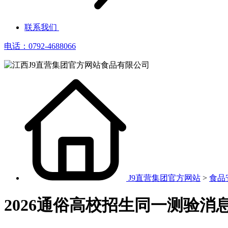
联系我们
电话：0792-4688066
J9直营集团官方网站
>
食品
2026通俗高校招生同一测验消