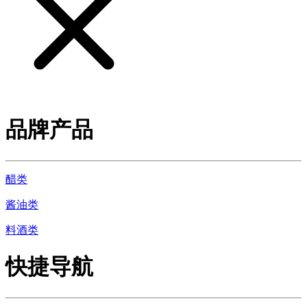
品牌产品
醋类
酱油类
料酒类
快捷导航