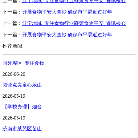
上一篇：
辽宁地域_专注食物行业鞭策食物平安_资讯核心
下一篇：
开展食物平安大查抄 确保市平易近过好年
上一篇：
辽宁地域_专注食物行业鞭策食物平安_资讯核心
下一篇：
开展食物平安大查抄 确保市平易近过好年
推荐新闻
国外埠区_专注食物
2026-06-20
阅读点亮童心乐山
2026-05-19
【学校办理】烟台
2026-05-19
济南市莱芜区苗山