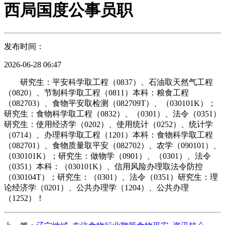
西局国度公事员职
发布时间：
2026-06-28 06:47
研究生：平安科学取工程（0837）、石油取天然气工程
（0820）、节制科学取工程（0811）本科：粮食工程
（082703）、食物平安取检测（082709T）、（030101K）；
研究生：食物科学取工程（0832）、（0301）、法令（0351）
研究生：使用经济学（0202）、使用统计（0252）、统计学
（0714）、办理科学取工程（1201）本科：食物科学取工程
（082701）、食物质量取平安（082702）、农学（090101）、
（030101K）；研究生：做物学（0901）、（0301）、法令
（0351）本科：（030101K）、信用风险办理取法令防控
（030104T）；研究生：（0301）、法令（0351）研究生：理
论经济学（0201）、公共办理学（1204）、公共办理
（1252）！