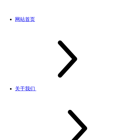
网站首页
关于我们