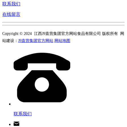
联系我们
在线留言
Copyright © 2024 江西J9直营集团官方网站食品有限公司 版权所有 网
站建设：
J9直营集团官方网站
网站地图
联系我们