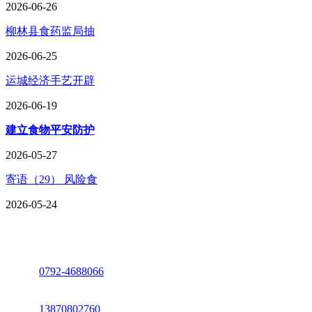
2026-06-26
柳林县食药监局抽
2026-06-25
运城经济手艺开辟
2026-06-19
建立食物平安防护
2026-05-27
寄语（29） 风险食
2026-05-24
座机：
0792-4688066
电话：
13870802760