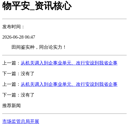
物平安_资讯核心
发布时间：
2026-06-28 06:47
田间鉴实种，同台论实力！
上一篇：
从机关调入到企事业单元、改行安设到我省企事
下一篇：没有了
上一篇：
从机关调入到企事业单元、改行安设到我省企事
下一篇：没有了
推荐新闻
市场监管总局开展