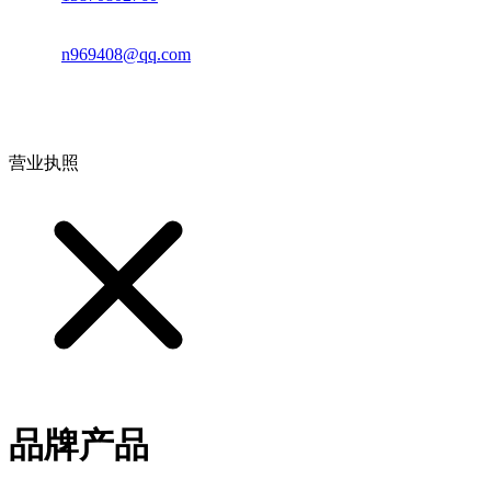
邮箱：
n969408@qq.com
地址：江西省德安县高新技术产业园(宝塔工业园)高新路93号
营业执照
品牌产品