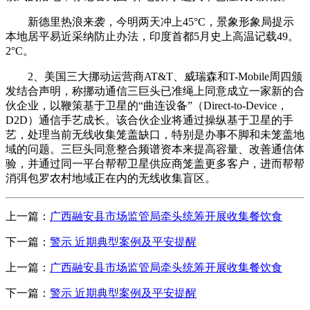
新德里热浪来袭，今明两天冲上45°C，景象形象局提示
本地居平易近采纳防止办法，印度首都5月史上高温记载49。
2°C。
2、美国三大挪动运营商AT&T、威瑞森和T-Mobile周四颁
发结合声明，称挪动通信三巨头已准绳上同意成立一家新的合
伙企业，以鞭策基于卫星的“曲连设备”（Direct-to-Device，
D2D）通信手艺成长。该合伙企业将通过操纵基于卫星的手
艺，处理当前无线收集笼盖缺口，特别是办事不脚和未笼盖地
域的问题。三巨头同意整合频谱资本来提高容量、改善通信体
验，并通过同一平台帮帮卫星供应商笼盖更多客户，进而帮帮
消弭包罗农村地域正在内的无线收集盲区。
上一篇：
广西融安县市场监管局牵头统筹开展收集餐饮食
下一篇：
警示 近期典型案例及平安提醒
上一篇：
广西融安县市场监管局牵头统筹开展收集餐饮食
下一篇：
警示 近期典型案例及平安提醒