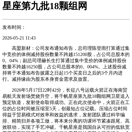
星座第九批18颗组网
发布时间：
2026-05-21 11:43
高盟新材：公司发布通知布告，总司理陈登雨打算通过集
中竞价的体例减持股份数量不跨越151200股，占公司总股本的
0。04%；副总司理赫长生打算通过集中竞价的体例减持股份
数量不跨越16250股，占公司总股本的0。004%。上述股份减
持将于本通知布告披露之日起15个买卖日之后的3个月内进
行。减持缘由为股东本身资金需求及放置。
2026年5月17日22时42分，长征八号运载火箭正在海南贸
易航天发射场焚烧升空，将千帆星座第九批18颗组网卫星送入
预定轨道，发射使命取得成功。正在此次使命中，火箭正在工
位的占位时间被压缩至5天，创最短占位记载。压缩占位时间
得益于贸易模式对效率和效益的逃求，发射团队通过科学编
排、精简归并各项工做，将本来分离的功课环节紧凑跟尾、高
效联动，实现了手艺冲破。千帆星座是我国自从可控的低轨宽