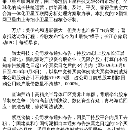
带卫星互联网星座，由上海垣信卫星科技无限公司市场化、全
球化的成长扶植运营，供给高速、及时、平安、靠得住的空六
合海一体化卫星互联网分析处理方案取办事。本批次的18颗组
网卫星由上海细小卫星工程核心研制。
万斯：美伊构和进展很大，但美方也准备了“B方案”；普
京抵达访华行程；谷歌发布“迄今为止最快”模子；长江存储启
动IPO丨每经早参。
尚太科技：公司发布通知布告，持股5%以上股东长江晨
道（湖北）新能源财产投资合股企业（无限合股）打算自本通
知布告披露之日起15个买卖日之后的3个月内（即2026年6月9
日至2026年9月8日），以集中竞价买卖体例或大买卖体例减持
本公司股份合计不跨越5193925股，占公司目前总股本剔除回
购公用账户股份数量不跨越2。0000%。
查询拜访丨高精尖半导体厂区竟养出羊群，背后牵出股东
节制权之争：海特高新伪制决议、数亿资金存疑；青岛海岳回
应：依法合规，静待司法裁决。
紫燕食物：公司发布通知布告，因员工持股平台内员工去
职，宁国建巢和宁国衔泥拟自本通知布告披露之日起的15个买
卖日后3个月内，采用集中竞价体例减持公司股份，合计减持