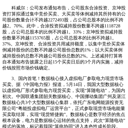
科威尔：公司发布通知布告，公司股东合涂投资、京坤投
资打算拟通过集中竞价买卖、大买卖等体例减持其所持有的公
司股份数量合计不跨越2272493股，占公司总股本的比例不跨
越2。70%。此中，合涂投资拟减持股份数量不跨越1118728
股，占公司总股本的比例不跨越1。33%；京坤投资拟减持股
份数量不跨越1153765股，占公司总股本的比例不跨越1。
37%。京坤投资、合涂投资共用减持额度，以集中竞价买卖体
例减持股份的总数不跨越公司股份总数的1%；以大买卖体例
减持股份的总数不跨越公司股份总数的2%。上述减持打算将
自本通知布告披露之日起15个买卖日后的3个月内实施，减持
价钱按照市场价钱确定。
3、国内首笔！数据核心接入虚拟电厂参取电力现货市场
买卖。据《中国电力报》报道，5月14日，我国大型数据核心
以虚拟电厂形式参取电力现货买卖，实现“算随电动”，为国内
初次。中国联通集团韶关数据核心、中国挪动集团广州及湛江
数据核心共3个大型数据核心集群，依托广东电网能源投资无
限公司“粤能投虚拟电厂运营平台”，正式参取现货市场电能量
买卖取结算，实现“现货矫捷购”。数据核心是数字经济的焦点
根本设备，电力是数据核心运转的焦点支持，此次“算随电动”
模式的落地，标记着我国“算电协同”进入本色性成长阶段。