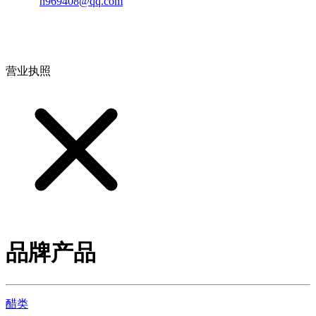
邮箱：
n969408@qq.com
地址：江西省德安县高新技术产业园(宝塔工业园)高新路93号
营业执照
品牌产品
醋类