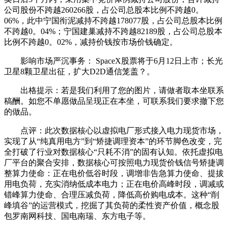
公司股份不跨越260266股，占公司总股本比例不跨越0。
06%，此中宁国衔泥减持不跨越178077股，占公司总股本比例
不跨越0。04%；宁国建巢减持不跨越82189股，占公司总股本
比例不跨越0。02%，减持价钱按市场价钱确定。
影响市场严沉事务： SpaceX股票将于6月12日上市；长光
卫星8颗卫星出征，扩大D2D通信笼盖？。
出格提示：若是我们利用了您的图片，请做者取本坐联系
稿酬。如您不单愿做品呈现正在本坐，可联系我们要求撤下您
的做品。
点评：此次数据核心以虚拟电厂形式接入电力现货市场，
实现了从“纯真用电方”到“矫捷调理资本”的环节脚色改变，完
全打破了行业对数据核心“只耗不消”的固有认知。依托虚拟电
厂平台的聚合安排，数据核心可按照电力现货价钱信号矫捷调
整算力使命：正在电价低谷时段，调增非告急算力使命、提拔
用电负荷，充实消纳低成本电力；正在电价高峰时段，调减或
错峰算力使命、合理压减负荷，降低高价购电成本。这种“削
峰填谷”的运营模式，挖掘了其负荷的柔性资产价值，概念股
包罗南网科技、国电南瑞、东方电子等。