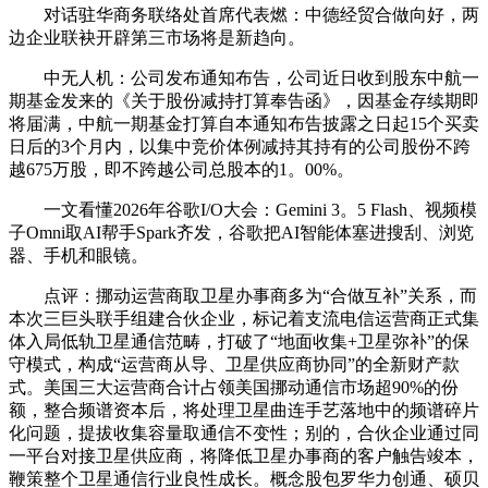
对话驻华商务联络处首席代表燃：中德经贸合做向好，两
边企业联袂开辟第三市场将是新趋向。
中无人机：公司发布通知布告，公司近日收到股东中航一
期基金发来的《关于股份减持打算奉告函》，因基金存续期即
将届满，中航一期基金打算自本通知布告披露之日起15个买卖
日后的3个月内，以集中竞价体例减持其持有的公司股份不跨
越675万股，即不跨越公司总股本的1。00%。
一文看懂2026年谷歌I/O大会：Gemini 3。5 Flash、视频模
子Omni取AI帮手Spark齐发，谷歌把AI智能体塞进搜刮、浏览
器、手机和眼镜。
点评：挪动运营商取卫星办事商多为“合做互补”关系，而
本次三巨头联手组建合伙企业，标记着支流电信运营商正式集
体入局低轨卫星通信范畴，打破了“地面收集+卫星弥补”的保
守模式，构成“运营商从导、卫星供应商协同”的全新财产款
式。美国三大运营商合计占领美国挪动通信市场超90%的份
额，整合频谱资本后，将处理卫星曲连手艺落地中的频谱碎片
化问题，提拔收集容量取通信不变性；别的，合伙企业通过同
一平台对接卫星供应商，将降低卫星办事商的客户触告竣本，
鞭策整个卫星通信行业良性成长。概念股包罗华力创通、硕贝