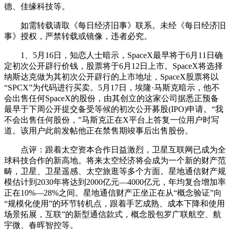
德、佳缘科技等。
如需转载请取《每日经济旧事》联系。未经《每日经济旧
事》授权，严禁转载或镜像，违者必究。
1、5月16日，知恋人士暗示，SpaceX最早将于6月11日确
定初次公开辟行价钱，股票将于6月12日上市。SpaceX将选择
纳斯达克做为其初次公开辟行的上市地址，SpaceX股票将以
“SPCX”为代码进行买卖。5月17日，埃隆·马斯克暗示，他不
会出售任何SpaceX的股份，由其创立的这家公司据悉正预备
最早于下周公开提交备受等候的初次公开募股(IPO)申请。“我
不会出售任何股份，”马斯克正在X平台上答复一位用户时写
道。该用户此前发帖他正在禁售期竣事后出售股份。
点评：跟着太空资本合作日益激烈，卫星互联网已成为全
球科技合作的新高地。将来太空经济将会成为一个新的财产范
畴，卫星、卫星遥感、太空旅逛等多个方面。星地通信财产规
模估计到2030年将达到2000亿元—4000亿元，年均复合增加率
正在10%—28%之间。星地通信财产正坐正在从“概念验证”向
“规模化使用”的环节转机点，跟着手艺成熟、成本下降和使用
场景拓展，互联”的新型通信款式，概念股包罗广联航空、航
宇微、春晖智控等。