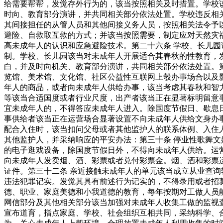
给需要帮帮，发觉存外行为的，该当按照相关及时措置。学校
时向、教育部分演讲，并共同相关部分依法处置。学校违反相
其间接担任的从管人员和其他间接义务人员，按照相关法令予
避险、自救取互救的方式；并该当按照需要，制定应对天然灾
高未成年人的认识和应急避险技术。第二十六条 学校、长儿
制。学校、长儿园该当对未成年人开展适合其春秋的性教育，
白，并及时向机关、教育部分演讲，共同相关部分依法处置。
览馆、美术馆、文化馆、社区公益性互联网上彀办事场合以及
年人的商品，或者向未成年人供给办事，该当考虑其春秋和智
等该当合适国度或者行业尺度，出产者该当正在显著标明留意
宜未成年人的，不得答应未成年人进入。除国度节假日、歇息
事供给者该当正在运营场合显著设置不向未成年人供给文身办
配合入住时，该当扣问父母或者其他监护人的联系体例、入住
其他监护人，并采纳响应的平安办法：第三十条 停业性歌舞
的电子逛戏设备，除国度节假日外，不得向未成年人供给。运
向未成年人发卖烟、酒、彩票或者兑付彩票金。烟、酒和彩票
证件。第三十二条 亲近接触未成年人的单元该当成立从业查
违法犯罪记实。发觉其具有前述行为记实的，不得录用或者招
德、职业、家庭美德和小我道德的教育，每年按期对工做人员
网信部分及其他相关部分该当加强对未成年人收集工做的监视
宣布道育，指点家庭、学校、社会组织互相共同，采纳科学、