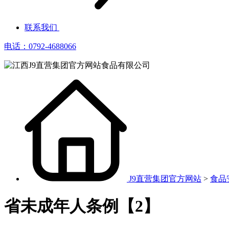
联系我们
电话：0792-4688066
J9直营集团官方网站
>
食品
省未成年人条例【2】