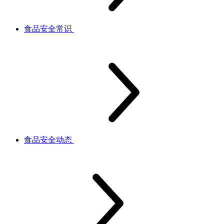
食品安全常识
食品安全动态