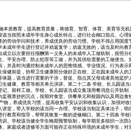
本质教育，提高教育质量，将德育、智育、体育、美育等无机
校该当按照未成年学生身心成长特点，进行社会糊口指点、心理
要的劳动学问和技术，养成优良的劳动习惯。学校不得占用国度
学未成年学生进行登记并劝返复学；劝返无效的，该当及时向教育
当成立以次要担任报酬第一义务人的未成年人工做轨制，按照分
生、平安办理、防止犯罪等工做，并为其供给需要的工做便当。第
间，并及时沟通控制未成年人的思惟情感、学业情况、行为表示
生保健前提，协帮卫生健康部分做好正在校、正在园未成年人的
等体题，该当进行需要的干涉，督促、指点其父母或者其他监护
生健康、教育等相关单元演讲。第二十二条 学校、长儿园该当
登记、留样工做。学校、长儿园该当成立集顶用餐消息公开轨制
为监视查抄的沉点，按期对食堂、供餐单元和校园内以及周边食
端产物，养成优良习惯，提高收集平安认识和收集认识，加强对收
入讲堂，带入学校的该当同一办理。学校该当制定具体法子，明
进行教育和指导，帮帮其恢复一般的进修糊口。第二十四条 学校
培训。学校该当健全学生晚期预警轨制，每学期至多组织一次防
体、家庭或者进修等方面可能存正在特殊环境的未成年学生；对