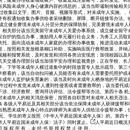
间，隆重办理收集领取账户、收集逛戏注册账号，及时发觉、和
有风险未成年人身心健康内容的消息的，该当当即遏制传输相关
通过收集以文字、图片、音频、视频等形式，对未成年人实施、、
并有权通知收集办事供给者采纳删除、屏障、断开链接等办法。
当成立健全窘境未成年人分层分类的保障轨制，完美窘境未成年人
。相关部分该当完美留守未成年人关爱办事系统，成立健全留守
安自护的指点办事，激励用人单元履行社会义务，为务工人员取
依托、面向流动未成年人家庭的办理和办事收集，推进流动未成年
程，按照相关发放根基糊口补助，实施响应医疗救帮政策，并纳入
视频和报警系统，及时发觉和消弭各类治安现患；加强校园以及
机关交通办理部分该当加强平安办理和监视查抄，正在学校、长
学、下学等未成年人横过道集中的时段放置专人批示疏导。第三十
学察看的，该当自动扣问被人员能否有未成年人需要委托照护或
未成年人监护缺失景象的，该当及时向未成年人栖身地的平易近
案件过程中发觉未成年人遭到性侵害或者需要救帮的，该当委托或
干涉、经济救帮、查询拜访评估、法令援帮等办法。第四十条 机
对未成年人的相关消息保密，按照各自职责对未成年人相关违法
条 各级人平易近及其相关部分该当依法保障未成年人获律援帮和
当熟悉未成年人身心特点的律师为未成年人供给法令援帮办事，
学生的寄义按照《中华人平易近国未成年人保》的。第四十 本条例
华人平易近国未成年人保〉法子》同时废止。
人平易近日概况
权 所 有 ，未 经 书 面 授 权 禁 止 使 用。