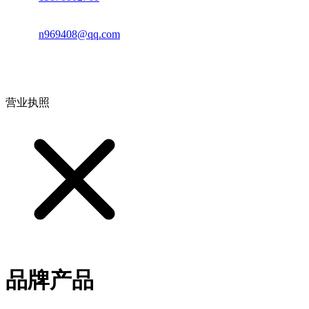
邮箱：
n969408@qq.com
地址：江西省德安县高新技术产业园(宝塔工业园)高新路93号
营业执照
品牌产品