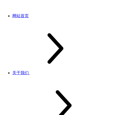
网站首页
关于我们