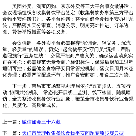
美团外卖、淘宝闪购、京东外卖等三大平台顺次做讲话，
会议现场组织各收集餐饮平台签定《收集餐饮办事第三方平台
食物平安许诺书》。各平台许诺：将全面健全食物平安办理系
统，严酷落实天分审查、消息公示、明厨亮灶推进、订单逃
溯、赞扬举报措置等各项义务。
会议强调，各外卖平台必需摒弃“沉佣金、轻义务，沉流
量、轻质量”的错误，切实扛起食物平安“守门员”沉担，严酷
遵照施行“五条红线”：必需严把商户准入关，确保运营消息实
正在可托；必需规范无堂食商户标识标注，保障后厨加工过程
通明可控；必需健全食物平安日常管控机制，落实日周月常态
化办理；必需严管配送环节，推广食安封签，餐食二次污染。
下一步，南昌市市场监视办理局依托“五支步队、五项行
动”协同共治机制，常态化开展线上监测、线下核查、随机暗
访，全力整治收集餐饮行业乱象，鞭策全市收集餐饮行业合规
化、尺度化、高质量成长。
上一篇：
诚信如金三十六载
下一篇：
天门市管理收集餐饮食物平安问题专项步履典型