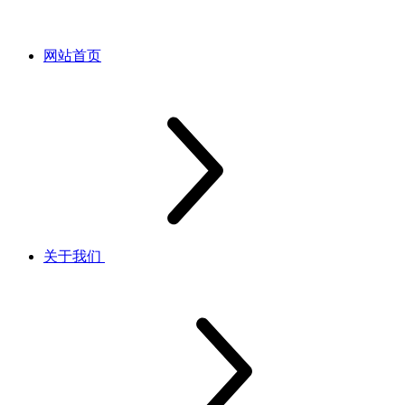
网站首页
关于我们