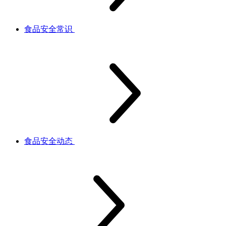
食品安全常识
食品安全动态