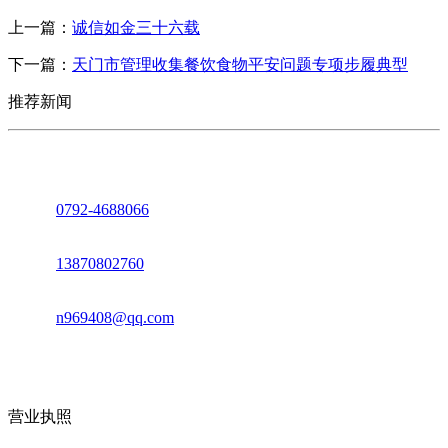
上一篇：
诚信如金三十六载
下一篇：
天门市管理收集餐饮食物平安问题专项步履典型
推荐新闻
座机：
0792-4688066
电话：
13870802760
邮箱：
n969408@qq.com
地址：江西省德安县高新技术产业园(宝塔工业园)高新路93号
营业执照