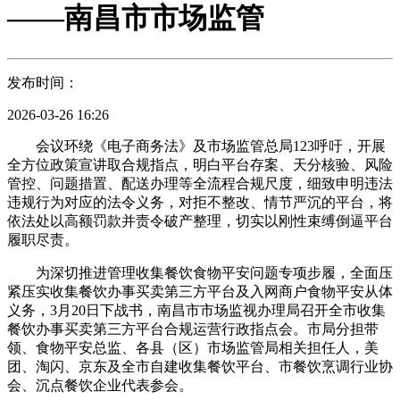
——南昌市市场监管
发布时间：
2026-03-26 16:26
会议环绕《电子商务法》及市场监管总局123呼吁，开展
全方位政策宣讲取合规指点，明白平台存案、天分核验、风险
管控、问题措置、配送办理等全流程合规尺度，细致申明违法
违规行为对应的法令义务，对拒不整改、情节严沉的平台，将
依法处以高额罚款并责令破产整理，切实以刚性束缚倒逼平台
履职尽责。
为深切推进管理收集餐饮食物平安问题专项步履，全面压
紧压实收集餐饮办事买卖第三方平台及入网商户食物平安从体
义务，3月20日下战书，南昌市市场监视办理局召开全市收集
餐饮办事买卖第三方平台合规运营行政指点会。市局分担带
领、食物平安总监、各县（区）市场监管局相关担任人，美
团、淘闪、京东及全市自建收集餐饮平台、市餐饮烹调行业协
会、沉点餐饮企业代表参会。