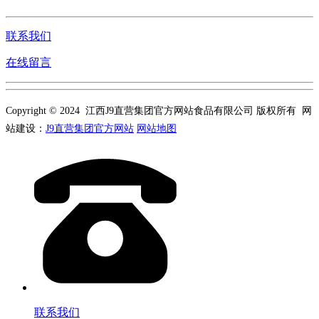
联系我们
在线留言
Copyright © 2024 江西J9直营集团官方网站食品有限公司 版权所有 网
站建设：
J9直营集团官方网站
网站地图
联系我们