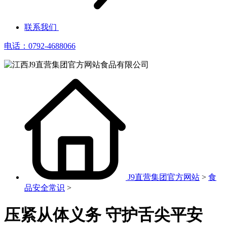
联系我们
电话：0792-4688066
J9直营集团官方网站
>
食
品安全常识
>
压紧从体义务 守护舌尖平安