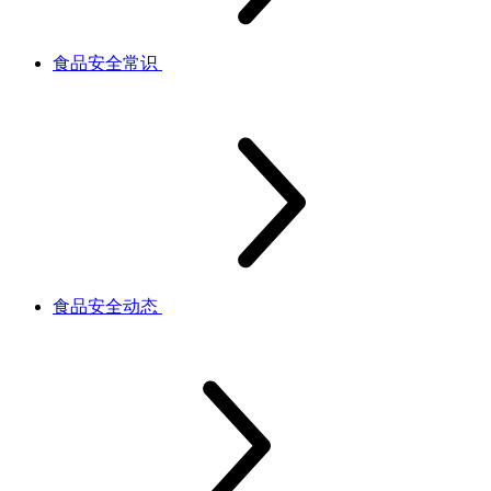
食品安全常识
食品安全动态