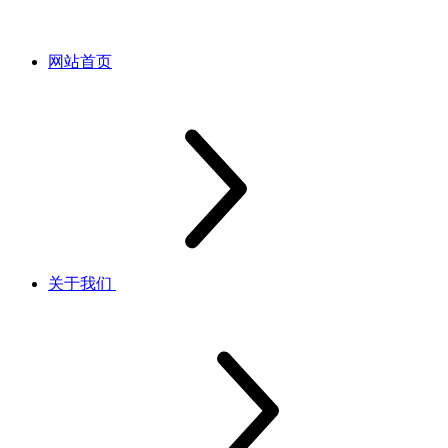
网站首页
关于我们