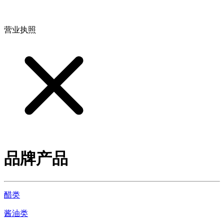
地址：江西省德安县高新技术产业园(宝塔工业园)高新路93号
营业执照
品牌产品
醋类
酱油类