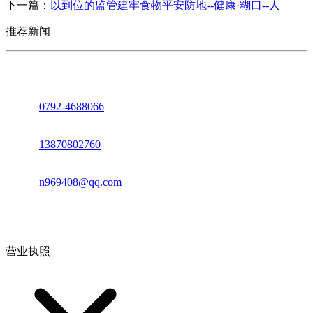
下一篇：
以到位的监管建牢食物平安防地--健康·糊口--人
推荐新闻
座机：
0792-4688066
电话：
13870802760
邮箱：
n969408@qq.com
地址：江西省德安县高新技术产业园(宝塔工业园)高新路93号
营业执照