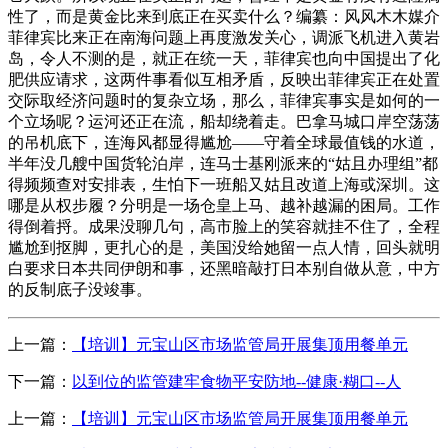
性了，而是黄金比来到底正在买卖什么？编纂：风风木木媒介
菲律宾比来正在南海问题上再度激发关心，调派飞机进入黄岩
岛，令人不测的是，就正在统一天，菲律宾也向中国提出了化
肥供应请求，这两件事看似互相矛盾，反映出菲律宾正在处置
交际取经济问题时的复杂立场，那么，菲律宾事实是如何的一
个立场呢？运河还正在流，船却绕着走。巴拿马城口岸空荡荡
的吊机底下，连海风都显得尴尬——守着全球最值钱的水道，
半年没几艘中国货轮泊岸，连马士基刚派来的“姑且办理组”都
得频频查对安排表，生怕下一班船又姑且改道上海或深圳。这
哪是从权步履？分明是一场仓皇上马、越补越漏的困局。工作
得倒着捋。成果没聊几句，高市脸上的笑容就挂不住了，全程
尴尬到抠脚，更扎心的是，美国没给她留一点人情，回头就明
白要求日本共同伊朗和事，还黑暗敲打日本别自做从意，中方
的反制底子没竣事。
上一篇：
【培训】元宝山区市场监管局开展集顶用餐单元
下一篇：
以到位的监管建牢食物平安防地--健康·糊口--人
上一篇：
【培训】元宝山区市场监管局开展集顶用餐单元