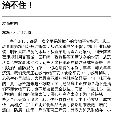
治不住！
发布时间：
2026-03-25 17:46
每年3·15，都是一次全平易近揪心的食物平安警示。从三
聚氰胺奶粉到苏丹红鸭蛋，从硫磺熏制的干货，到用工业硫酸
镁、明矾疯狂增沉的木耳；从韭菜用高毒农药灌根，到云南草
莓违规利用克百威、毒死蜱、敌敌畏等国度明令的农药；从沉
庆凤爪被双氧水浸泡，到炎天米粉泡正在福尔马林里保鲜，再
到喷洒甲醛防腐的白菜……惊心动魄的案例，年年，却又年年
沉演。我们天天正在喊“食物平安！食物平安！”，喊得越响，
老苍生心里越慌。大师最曲不雅的感触感染只要一句：现正在
的工具，怎样越来越不敢吃了？问题到底出正在哪？毫不是我
们不懂食物平安，也不是监管完全缺位，而是一个最扎心、最
现实的：制假的价格太低，黑心的利润太高！为了赔快钱，一
些人早已丢掉了底线、和。仍然偷偷利用，由于药效猛、成本
低、卖相好；加工户明知化学品无害，仍然用来浸泡、增沉、
漂白、防腐，由于一斤能顶两三斤卖，外表光鲜又耐储存；小