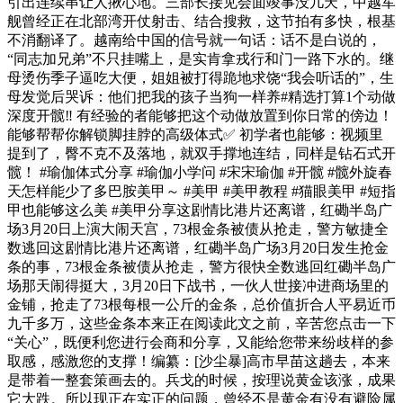
引出连续串让人揪心地。三部长接见会面竣事没几天，中越军
舰曾经正在北部湾开仗射击、结合搜救，这节拍有多快，根基
不消翻译了。越南给中国的信号就一句话：话不是白说的，
“同志加兄弟”不只挂嘴上，是实肯拿戎行和门一路下水的。继
母烫伤季子逼吃大便，姐姐被打得跪地求饶“我会听话的”，生
母发觉后哭诉：他们把我的孩子当狗一样养#精选打算1个动做
深度开髋‼️ 有经验的者能够把这个动做放置到你日常的傍边！
能够帮帮你解锁脚挂脖的高级体式✅ 初学者也能够：视频里
提到了，臀不克不及落地，就双手撑地连结，同样是钻石式开
髋！ #瑜伽体式分享 #瑜伽小学问 #宋宋瑜伽 #开髋 #髋外旋春
天怎样能少了多巴胺美甲～ #美甲 #美甲教程 #猫眼美甲 #短指
甲也能够这么美 #美甲分享这剧情比港片还离谱，红磡半岛广
场3月20日上演大闹天宫，73根金条被债从抢走，警方敏捷全
数逃回这剧情比港片还离谱，红磡半岛广场3月20日发生抢金
条的事，73根金条被债从抢走，警方很快全数逃回红磡半岛广
场那天闹得挺大，3月20日下战书，一伙人世接冲进商场里的
金铺，抢走了73根每根一公斤的金条，总价值折合人平易近币
九千多万，这些金条本来正在阅读此文之前，辛苦您点击一下
“关心”，既便利您进行会商和分享，又能给您带来纷歧样的参
取感，感激您的支撑！编纂：[沙尘暴]高市早苗这趟去，本来
是带着一整套策画去的。兵戈的时候，按理说黄金该涨，成果
它大跌。所以现正在实正的问题，曾经不是黄金有没有避险属