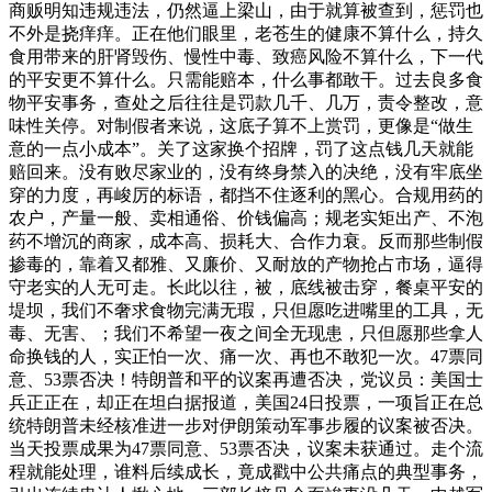
商贩明知违规违法，仍然逼上梁山，由于就算被查到，惩罚也
不外是挠痒痒。正在他们眼里，老苍生的健康不算什么，持久
食用带来的肝肾毁伤、慢性中毒、致癌风险不算什么，下一代
的平安更不算什么。只需能赔本，什么事都敢干。过去良多食
物平安事务，查处之后往往是罚款几千、几万，责令整改，意
味性关停。对制假者来说，这底子算不上赏罚，更像是“做生
意的一点小成本”。关了这家换个招牌，罚了这点钱几天就能
赔回来。没有败尽家业的，没有终身禁入的决绝，没有牢底坐
穿的力度，再峻厉的标语，都挡不住逐利的黑心。合规用药的
农户，产量一般、卖相通俗、价钱偏高；规老实矩出产、不泡
药不增沉的商家，成本高、损耗大、合作力衰。反而那些制假
掺毒的，靠着又都雅、又廉价、又耐放的产物抢占市场，逼得
守老实的人无可走。长此以往，被，底线被击穿，餐桌平安的
堤坝，我们不奢求食物完满无瑕，只但愿吃进嘴里的工具，无
毒、无害、；我们不希望一夜之间全无现患，只但愿那些拿人
命换钱的人，实正怕一次、痛一次、再也不敢犯一次。47票同
意、53票否决！特朗普和平的议案再遭否决，党议员：美国士
兵正正在，却正在坦白据报道，美国24日投票，一项旨正在总
统特朗普未经核准进一步对伊朗策动军事步履的议案被否决。
当天投票成果为47票同意、53票否决，议案未获通过。走个流
程就能处理，谁料后续成长，竟成戳中公共痛点的典型事务，