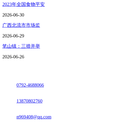
2023年全国食物平安
2026-06-30
广西北流市市场监
2026-06-29
笔山镇：三措并举
2026-06-26
座机：
0792-4688066
电话：
13870802760
邮箱：
n969408@qq.com