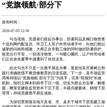
“党旗领航·部分下
发布时间：
2026-07-03 12:30
勾当现场，意愿者们搭起办事台，防暑药品及糊口物资逐
个送到网约配送员、环卫工人等户外劳动者手中，向他们致以
诚挚的问候和感激，大师正在辛勤工做的同时做好防暑防护、
留意出行平安，一份清冷物资、一句暖心嘱托，让户外劳动者
们正在炎炎夏季中感遭到了丝丝凉意。
此次勾当不只是一次惠平易近办事，更是结实开展树立和
践行准确政绩不雅进修教育的活泼实践。下一步，县市场监管
局将持续以“党旗领航·部分下沉”为抓手，完美“双报到”长效
机制，组织立脚本职岗亭下沉一线，切实为群众办实事、解难
题，鞭策党建取监管资本下沉下层，丰硕共建载体、精细下层
管理，持续党建惠平易近成效。
为深切贯彻落实地方及省、市、县关于城市下层党建工做
的摆设要求，结实推进“党旗领航·部分下沉”工做轨制，6月23