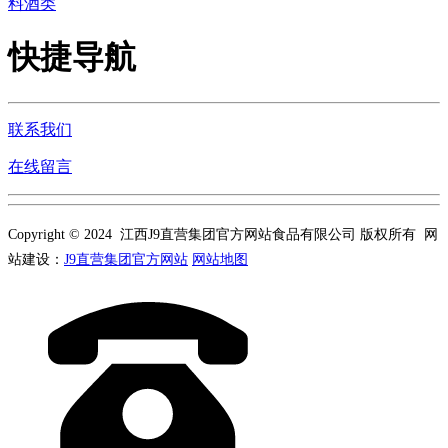
料酒类
快捷导航
联系我们
在线留言
Copyright © 2024 江西J9直营集团官方网站食品有限公司 版权所有 网
站建设：
J9直营集团官方网站
网站地图