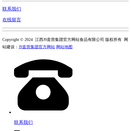
联系我们
在线留言
Copyright © 2024 江西J9直营集团官方网站食品有限公司 版权所有 网
站建设：
J9直营集团官方网站
网站地图
联系我们