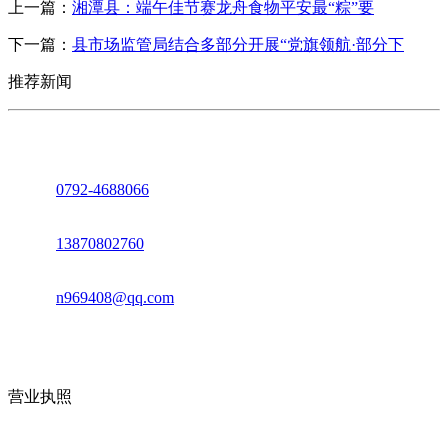
上一篇：
湘潭县：端午佳节赛龙舟食物平安最“粽”要
下一篇：
县市场监管局结合多部分开展“党旗领航·部分下
推荐新闻
座机：
0792-4688066
电话：
13870802760
邮箱：
n969408@qq.com
地址：江西省德安县高新技术产业园(宝塔工业园)高新路93号
营业执照