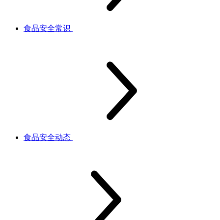
食品安全常识
食品安全动态