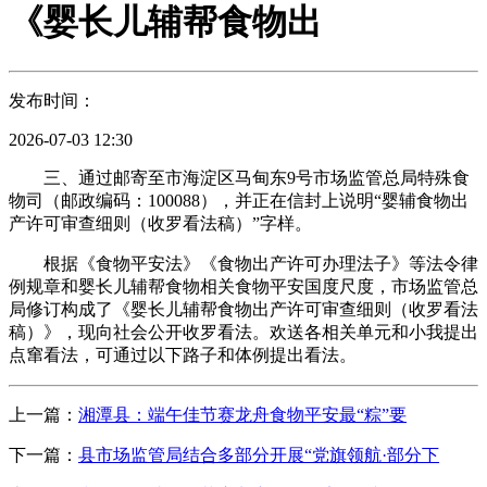
《婴长儿辅帮食物出
发布时间：
2026-07-03 12:30
三、通过邮寄至市海淀区马甸东9号市场监管总局特殊食
物司（邮政编码：100088），并正在信封上说明“婴辅食物出
产许可审查细则（收罗看法稿）”字样。
根据《食物平安法》《食物出产许可办理法子》等法令律
例规章和婴长儿辅帮食物相关食物平安国度尺度，市场监管总
局修订构成了《婴长儿辅帮食物出产许可审查细则（收罗看法
稿）》，现向社会公开收罗看法。欢送各相关单元和小我提出
点窜看法，可通过以下路子和体例提出看法。
上一篇：
湘潭县：端午佳节赛龙舟食物平安最“粽”要
下一篇：
县市场监管局结合多部分开展“党旗领航·部分下