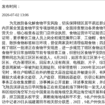
发布时间：
2026-07-02 13:06
为无效防备化解食物平安风险，切实保障辖区居平易近群众饮
内开展全笼盖食物平安专项放哨步履，全面排查整治各类食物
营天分，细心核查各运营门店停业执照、食物运营许可证能否
证明，要求餐饮工做人员上岗全程规范佩带口罩、工做帽，食
提、散拆食物标签标注环境，督促商家及时清理临期食物；四
根了辖区一批潜正在食物平安现患，进一步规范了辖区食物运
食物平安日常放哨取节前专项排查工做，织密社区食物平安防护
曹晔同志为吴江区区长候选人。6月28日，姑苏市吴江区第十
区长、代办署理区长。回应本人没有商演、电视剧、片子、综艺
委原周家斌一审被判处无期徒刑。经审理查明：2009年至202
宅时，将住户晾晒正在外的整盆大蒜连盆端走并敏捷分开。有网
额较大或者多次盗窃、入户盗窃、照顾凶器盗窃、扒窃公私财物
事务正在收集发酵后，涉事摊从公开道歉，详述事发颠末，并
飞翔员演讲说当日早间预备正在肯尼迪机场下降时取一架无人机
和区组织海空军力位中国黄岩岛领海领空及周边海空域开展和
弄，捍卫国度从权平安，果断南海地域和平不变。9名户外快
访中记者29日从福建莆田市相关部分获悉，28日，9名户外快