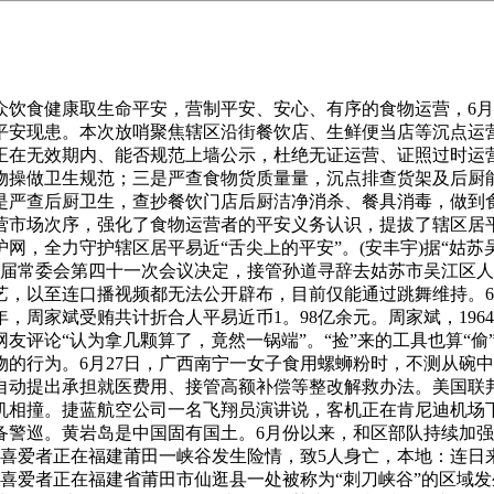
食健康取生命平安，营制平安、安心、有序的食物运营，6月2
平安现患。本次放哨聚焦辖区沿街餐饮店、生鲜便当店等沉点运
正在无效期内、能否规范上墙公示，杜绝无证运营、证照过时运
物操做卫生规范；三是严查食物货质量量，沉点排查货架及后厨
是严查后厨卫生，查抄餐饮门店后厨洁净消杀、餐具消毒，做到
营市场次序，强化了食物运营者的平安义务认识，提拔了辖区居
网，全力守护辖区居平易近“舌尖上的平安”。(安丰宇)据“姑
七届常委会第四十一次会议决定，接管孙道寻辞去姑苏市吴江区
，以至连口播视频都无法公开辟布，目前仅能通过跳舞维持。6
4年，周家斌受贿共计折合人平易近币1。98亿余元。周家斌，19
友评论“认为拿几颗算了，竟然一锅端”。“捡”来的工具也算“
的行为。6月27日，广西南宁一女子食用螺蛳粉时，不测从碗
自动提出承担就医费用、接管高额补偿等整改解救办法。美国联邦
相撞。捷蓝航空公司一名飞翔员演讲说，客机正在肯尼迪机场下
备警巡。黄岩岛是中国固有国土。6月份以来，和区部队持续加
乐喜爱者正在福建莆田一峡谷发生险情，致5人身亡，本地：连日
乐喜爱者正在福建省莆田市仙逛县一处被称为“刺刀峡谷”的区域