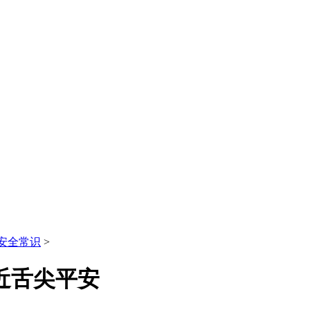
安全常识
>
近舌尖平安