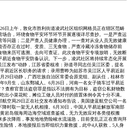
6日上午，敦化市胜利街道凌武社区组织网格员正在辖区范畴
营场合，环绕食物平安环节环节开展逐项详尽查抄。一是严查运
营等问题；二是严查人员健康办理，一一查对从业人员无效健康
能否存正在过时、变质、三无食物，严查冷藏冷冻食物储存前
食物来历可逃溯、去向可查证。此次食物平安专项放哨，无效断
平易近食物平安防备认识。下一步，凌武社区将持续常态化开展
苏吴江发布”动静，江苏省委核准：孙道寻同志任吴江区委，提名
人平易近区长职务的请求；录用曹晔为姑苏市吴江区人平易近副
月29日动静，广西壮族自治区常委会原党组、副从任，桂林市
64年9月生，山东鄄城人。6月26日，河南一名女子骑车过平易近
偷”？查察官普法盗窃罪是指以不法拥有为目标，盗窃公私财物数
中吃出小菜花蛇，摊位工做人员对付的措置体例令其十分不满。
航空局29日正在社交发布通知布告说，美国捷蓝航空公司一名
降时取一架无人机相撞。6月30日，中国人平易近解放军南部
强黄岩岛领海周边海空域巡查鉴戒，无力无效应对各类侵权搬
来多次降雨，事发地地势险峻水流湍急，目前变乱正正在查询拜
发生险情，本地接报后当即组织力量救援，此中4人获救，5人身