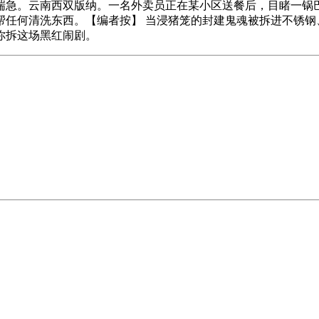
湍急。云南西双版纳。一名外卖员正在某小区送餐后，目睹一锅
任何清洗东西。【编者按】 当浸猪笼的封建鬼魂被拆进不锈钢、
你拆这场黑红闹剧。