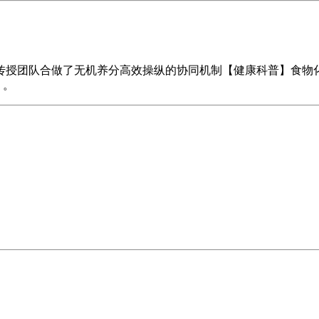
团队合做了无机养分高效操纵的协同机制【健康科普】食物化
？。