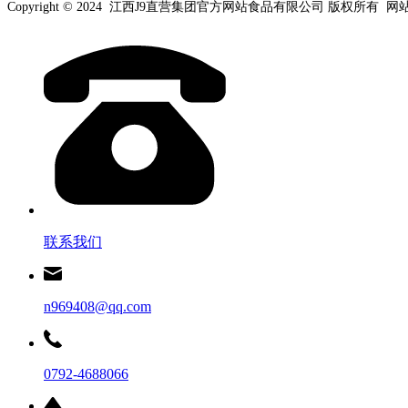
Copyright © 2024 江西J9直营集团官方网站食品有限公司 版权所有 
联系我们
n969408@qq.com
0792-4688066