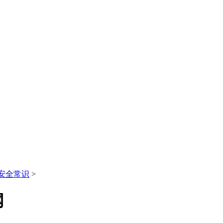
安全常识
>
网