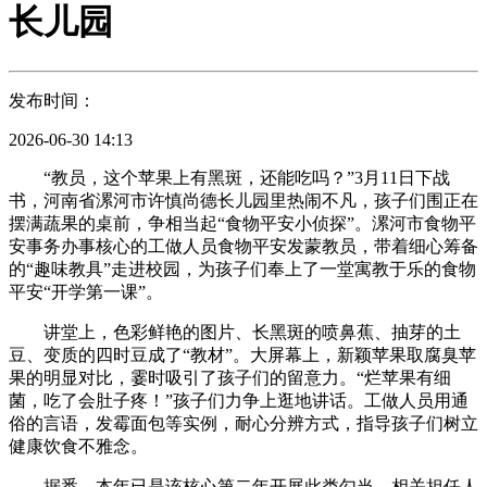
长儿园
发布时间：
2026-06-30 14:13
“教员，这个苹果上有黑斑，还能吃吗？”3月11日下战
书，河南省漯河市许慎尚德长儿园里热闹不凡，孩子们围正在
摆满蔬果的桌前，争相当起“食物平安小侦探”。漯河市食物平
安事务办事核心的工做人员食物平安发蒙教员，带着细心筹备
的“趣味教具”走进校园，为孩子们奉上了一堂寓教于乐的食物
平安“开学第一课”。
讲堂上，色彩鲜艳的图片、长黑斑的喷鼻蕉、抽芽的土
豆、变质的四时豆成了“教材”。大屏幕上，新颖苹果取腐臭苹
果的明显对比，霎时吸引了孩子们的留意力。“烂苹果有细
菌，吃了会肚子疼！”孩子们力争上逛地讲话。工做人员用通
俗的言语，发霉面包等实例，耐心分辨方式，指导孩子们树立
健康饮食不雅念。
据悉，本年已是该核心第二年开展此类勾当。相关担任人