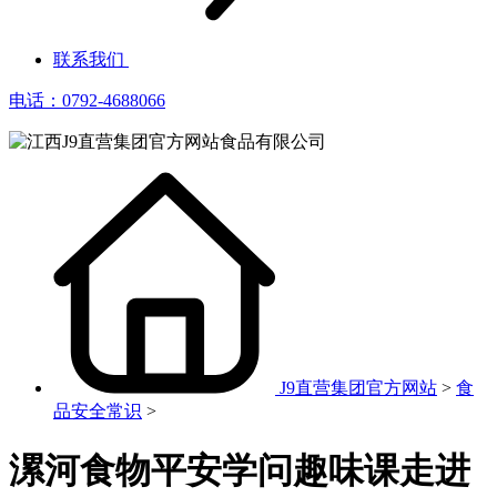
联系我们
电话：0792-4688066
J9直营集团官方网站
>
食
品安全常识
>
漯河食物平安学问趣味课走进