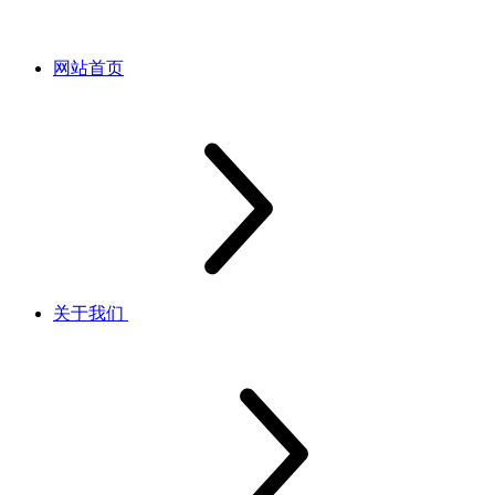
网站首页
关于我们