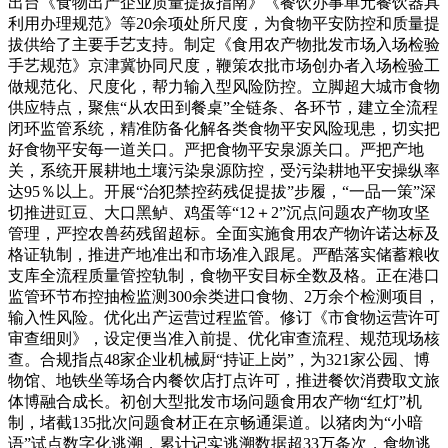
出台《食物出产企业质量提拔指南》《餐饮办事单元餐饮器具
利用办理规范》等20余项处所尺度，为食物平安防控和质量提
拔供给了主要手艺支持。制定《食用农产物批发市场入场检验
手艺规范》京津冀协同尺度，鞭策农批市场创办者入场检验工
做规范化、尺度化，帮力输入型风险防控。立脚超大城市食物
供应特点，聚焦“从农田到餐桌”全链条、各环节，建立全流程
闭环监管系统，精准防备化解各类食物平安风险现患，切实把
好食物平安每一道关口。严把食物平安泉源关口。严把产地
关，系统开展耕地土壤污染泉源防控，受污染耕地平安操纵率
达95％以上。开展“治犯禁控药残促提拔”步履，“一品一策”深
切推进豇豆、大口黑鲈、鸡蛋等“12＋2”沉点问题农产物攻坚
管理，严控农兽药残留超标。全面实施食用农产物许诺达标及
格证轨制，推进产地准出和市场准入跟尾。严酷落实储蓄粮收
支库全流程质量管控轨制，食物平安目标全数及格。正在港口
监管环节布控抽检监测300余类进口食物、2万余个检测项目，
输入性风险。优化出产运营过程监管。修订《市食物运营许可
审查细则》，设定便当准入前提、优化审查流程、规范现场核
查。合规指点48家企业机械厨“持证上岗”，为321家公园、博
物馆、地铁坐等场合内餐饮店打点许可，推进餐饮消费取文旅
体博融合成长。初创大型批发市场问题食用农产物“红灯”机
制，堵截135批次问题食材正在京畅通渠道。以猪肉为“小暗
语”试点数字化逃溯，累计记实逃溯数据超33万条次，食物逃