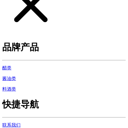
品牌产品
醋类
酱油类
料酒类
快捷导航
联系我们