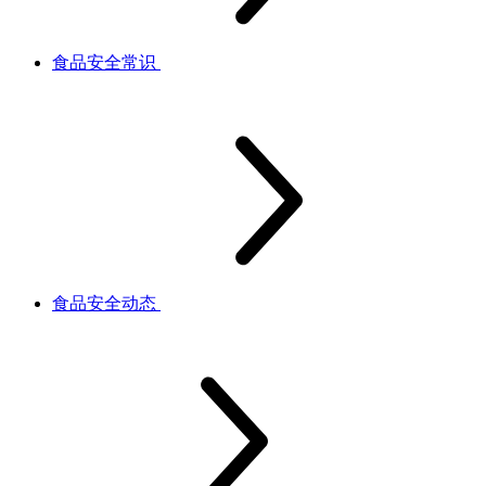
食品安全常识
食品安全动态