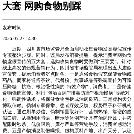
大套 网购食物别踩
发布时间：
2026-05-27 14:30
近期，四川省市场监管局全面启动收集食物发卖虚假宣传
专项整治步履。同时，该局发布消费提醒，提示消费者网购食
物虚假宣传的五大套，选购收集食物时要做到“三要要”。针对
线上高发的违规营销行为，四川省市场监管局梳理出五大虚假
宣传套，提示消费者沉点防备。一是通俗食物假充保健食物或
药品。商家将通俗茶饮、代餐粉、炊事成品等强调宣传为可降
压降糖、抗癌、根治慢性病的“特效产物”，消费者。二是保健
食物强调宣传。利用“包治百病”“排毒防癌”“根治慢病”等绝对
化、强调性话术，将保健食物包拆成治病良药。三是虚构天分
博取信赖。伪制专家保举、患者疗效反馈、权势巨子科研机构
认证，通过刷单炒信、伪制销量取好评，营制热销、靠谱的虚
假口碑。从播利用暗语、暗示等体例产物具有治病疗效，并搭
配限时秒杀、低价限购、库存严重等营销手段，消费者感动消
费。五是产物消息制假瞒报。虚构原料产地、出产天分、认证