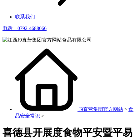
联系我们
电话：0792-4688066
J9直营集团官方网站
>
食
品安全常识
>
喜德县开展度食物平安暨平易