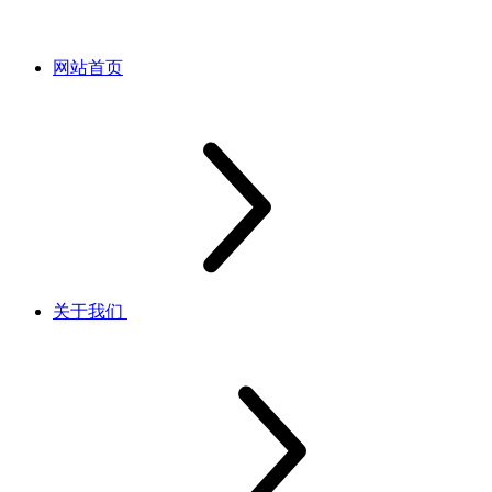
网站首页
关于我们