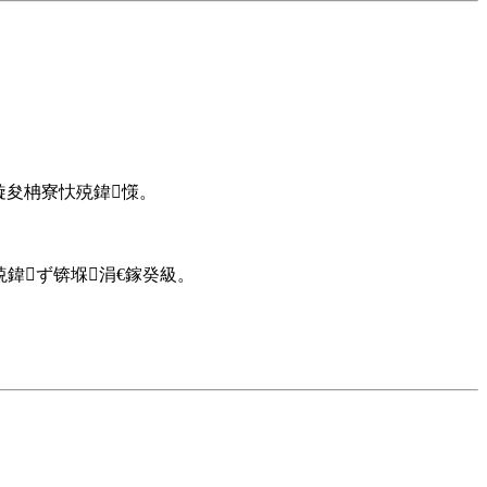
璇夋柟寮忕殑鍏憡。
鍏ず锛堢涓€鎵癸級。