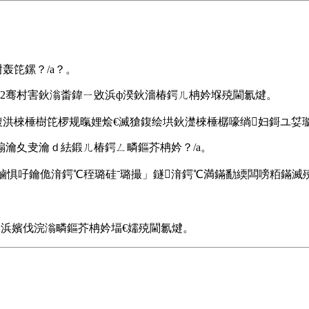
轰笓鏍？/a？。
2骞村害鈥滃畨鍏ㄧ敓浜ф湀鈥濇椿鍔ㄦ柟妗堢殑閫氱煡。
洪棶棰樹笓椤规暣娌烩€滅獊鍑绘垬鈥濋棶棰樼嚎绱妇鎶ユ姇
瀹夊叏瀹ｄ紶鍛ㄦ椿鍔ㄥ疄鏂芥柟妗？/a。
吇鑰佹湇鍔℃秷璐硅ˉ璐撮」鐩湇鍔℃満鏋勫緛闆嗙粨鏋滅殑
浜嬪伐浣滃疄鏂芥柟妗堛€嬬殑閫氱煡。