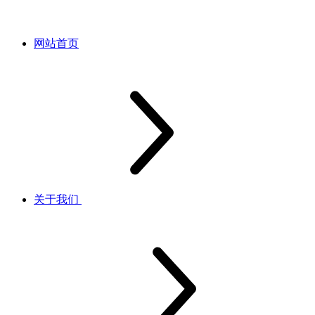
网站首页
关于我们