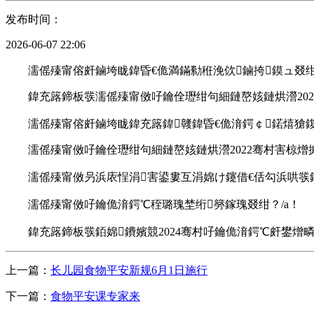
发布时间：
2026-06-07 22:06
濡傜殝甯傛皯鏀垮眬鍏昏€佹満鏋勬秹浼佽鏀挎鏌ュ叕绀
鍏充簬鍗板彂濡傜殝甯傚吇鑰佺瓑绀句細鏈嶅姟鏈烘瀯202
濡傜殝甯傛皯鏀垮眬鍏充簬鍏竷鍏昏€佹湇鍔￠鍩熺獊鍑
濡傜殝甯傚吇鑰佺瓑绀句細鏈嶅姟鏈烘瀯2022骞村害椋熷搧
濡傜殝甯傚叧浜庡悜涓害鍙婁互涓婂け鑳借€佸勾浜哄彂鏀惧
濡傜殝甯傚吇鑰佹湇鍔℃秷璐瑰埜绗簩鎵瑰叕绀？/a！
鍏充簬鍗板彂銆婂鐨嬪競2024骞村吇鑰佹湇鍔℃皯鐢熷疄
上一篇：
长儿园食物平安新规6月1日施行
下一篇：
食物平安课专家来