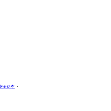
安全动态
>