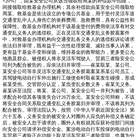
×20%），由某安全公司从该当领取给周某的补偿款中扣除，
间接领取给救基金办理机构；其余补偿款由某安全公司领取给
周某。救基金是依法设立的专项公共基金，用于垫付灵活车道
交通变乱中人人身伤亡的丧葬费用、急救费用，具有公益性和
保障性。救基金办理机构对于该基金垫付的费用依法享有对交
通变乱义务人的逃偿权。正在灵活车交通变乱义务胶葛案件
中，对救基金办理机构向交通变乱各义务人的逃偿权诉讼请求
依法归并审理，既有益于一次性处理胶葛、减轻当事人诉累，
更有益于基金不变和保值，维持基金的救帮能力，更多更公允
地惠及群众。被侵权人将非灵活车驾驶人、贸易三者险安全公
司列为配合被告的，应依法归并审理——崔某取某、某公司、
某安全公司等非灵活车交通变乱义务胶葛案某系某公司员工，
其驾驶电动自行车外出施行工做使命时取崔某发生碰撞，形成
崔某受伤。交管部分认定，某负变乱全数义务，崔某无义务。
崔某诉至法院，将某、某公司、某安全公司一并列为被告，请
求配合补偿其各项丧失合计26万余元。某安全公司辩称，不该
将安全合同关系取交通变乱义务胶葛归并审理，不该将其列为
配合被告。审理法院认为，按照《中华人平易近国安全法》第
六十五条，义务安全的被安全人对圈外人应负的补偿义务确定
后，被安全人怠于请求的，圈外人有权就其应获补偿部门间接
向安全公司请求补偿安全金。案涉电动自行车投保的电动自行
车贸易三者险正在功能上取灵活车贸易三者险雷同，也属为分