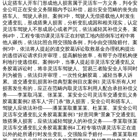
认定搭车人开车门形成他人损害属于灵活车一方义务，判令安
全公司正在安全义务限额内予以补偿，超出安全范畴的丧失由
搭车人、驾驶人承担。案例3中，驾驶人无偿搭载他人时发生
交通变乱，形成搭乘人损害，分析变乱成因和相关现实，认定
灵活车驾驶人不形成居心或者严沉，依法减轻其补偿义务。案
例4中，工程专项功课灵活车正在封锁工地内部倒车过程中将
他人碾伤，依法比照合用交强险条例，判令由交强险赔付。案
例5中，依法将人提起的道交胶葛诉讼取救基金办理机构提出
的逃偿诉讼请求归并审理，提高解纷效率，有帮于办理机构便
利地行使逃偿权。案例6中，当事人提起非灵活车交通变乱义
务胶葛诉讼时，将非灵活车驾驶人、贸易三者险安全人等同时
列为被告，依法归并审理，一次性化解胶葛，减轻当事人诉
累。道交通变乱损害补偿典型案例目次案例1 灵活车所有人对
损害发生有的，应正在范畴内取灵活车利用人配合承担补偿义
务——李某取冯某、张某某、某安全公司灵活车交通变乱义务
胶葛案案例2 搭车人“开门杀”致人损害，安全公司和搭车人、
驾驶人应依法补偿——潘某某取董某某、杜某某、某安全公司
灵活车交通变乱义务胶葛案案例3 “好意同乘”景象下交通变乱
致搭乘人损害，应依法减轻驾驶人的补偿义务——李某取张某
灵活车交通变乱义务胶葛案案例4 工程专项功课灵活车正在道
以外的处所通行时发生变乱，交强险应予赔付——蔡某某取程