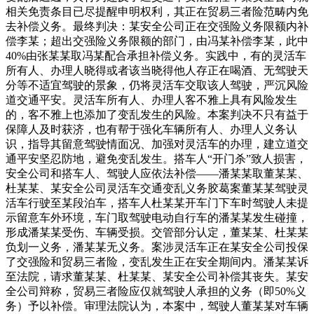
相关免责条目已尽提醒申明权利，其正在贸易三者险范畴内免
去补偿义务。最终判决：某安全公司正在交强险义务限额内补
偿李某；超出交强险义务限额的部门，由冯某补偿李某，此中
40%由张某某取冯某配合承担补偿义务。实践中，有的灵活车
所有人、办理人晓得或者该当晓得他人存正在喝酒、无驾驶天
分等不适宜驾驶的景象，仍将灵活车交取该人驾驶，严沉风险
道交通平安。灵活车所有人、办理人客不雅上具有风险发生
的，客不雅上也添加了变乱发生的风险。本案判决不只有益于
保障人及时获济，也有帮于强化车辆所有人、办理人义务认
识，指导其留意驾驶情面况、加强对灵活车的办理，建立道交
通平安坚忍防地，避免变乱发生。搭车人“开门杀”致人损害，
安全公司和搭车人、驾驶人应依法补偿——潘某某取董某某、
杜某某、某安全公司灵活车交通变乱义务胶葛案董某某驾驶灵
活车行驶至某段泊车，搭车人杜某某开车门下车时驾驶人未提
示留意车外环境，车门取驾驶电动自行车的潘某某发生碰撞，
形成潘某某受伤、车辆受损。交管部分认定，董某某、杜某某
负划一义务，潘某某无义务。案涉灵活车正在某安全公司投保
了交强险和贸易三者险，变乱发生正在安全期间内。潘某某诉
至法院，请求董某某、杜某某、某安全公司补偿其丧失。某安
全公司辩称，贸易三者险应仅就驾驶人承担的义务（即50%义
务）予以补偿。审理法院认为，本案中，驾驶人董某某对车辆