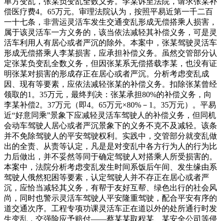
单方变乱，张某负变乱全数义务。李某诉至法院，请求张某补
偿医疗费4。65万元。审理法院认为，按照平易近第一千二百
一十七条，非营运灵活车发生交通变乱形成无偿搭乘人损害，
属于该灵活车一方义务的，该当依法减轻其补偿义务，可是灵
活车利用人有居心或者严沉的除外。本案中，张某驾驶灵活车
形成无偿搭乘人李某损害，应承担补偿义务。虽然交管部分认
定张某负变乱全数义务，但因张某系无偿搭载李某，也没有证
明张某对损害的形成存正在居心或者严沉。分析考虑变乱成
因、现有等要素，应依法减轻张某的补偿义务。扣除张某曾经
领取的1。35万元，最终判决：张某承担80%的补偿义务，向
李某补偿2。37万元（即4。65万元×80%－1。35万元）。平易
近“好意同乘”景象下应减轻灵活车驾驶人的补偿义务，但同机
会动车驾驶人居心或者严沉景象下的义务不克不及减轻。该条
并不免除驾驶人的平安驾驶权利。实践中，交管部分就变乱做
出的全责、从责等认定，凡是是对变乱中各方行为人的行为比
力后做出，并不妥然等同于确定驾驶人对搭乘人所受损害的。
本案中，法院分析考虑变乱发生时间系饭后午间、发生缘由系
驾驶人俄然犯困等要素，认定驾驶人并不存正在居心或者严
沉，应恰当减轻其义务，有帮于友好互帮、绿色出行的社会风
尚，同时也警示灵活车驾驶人平安隆重驾驶，配合平安有序的
道交通次序。工程专项功课灵活车正在道以外的处所通行时发
生变乱，交强险应予赔付——蔡某某取程某、某安全公司等侵