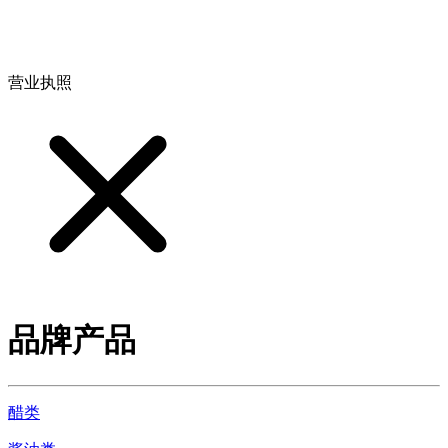
地址：江西省德安县高新技术产业园(宝塔工业园)高新路93号
营业执照
品牌产品
醋类