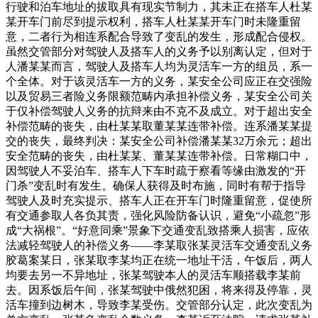
行驶和泊车地址的拔取具有现实节制力，其未正在搭车人杜某
某开车门前尽到提示权利，搭车人杜某某开车门时未隆重留
意，二者行为相连系配合导致了变乱的发生，形成配合侵权。
虽然交管部分对驾驶人及搭车人的义务予以别离认定，但对于
人潘某某而言，驾驶人及搭车人均为灵活车一方的组员，系一
个全体。对于该灵活车一方的义务，某安全公司应正在交强险
以及贸易三者险义务限额范畴内承担补偿义务，某安全公司关
于仅补偿驾驶人义务的抗辩来由不克不及成立。对于超出安全
补偿范畴的丧失，由杜某某取董某某连带补偿。连系潘某某提
交的丧失，最终判决：某安全公司补偿潘某某32万余元；超出
安全范畴的丧失，由杜某某、董某某连带补偿。日常糊口中，
因驾驶人不妥泊车、搭车人下车时疏于察看等缘由激发的“开
门杀”变乱时有发生。确保人获得及时布施，同时有帮于指导
驾驶人及时充实提示、搭车人正在开车门时隆重留意，促使所
有交通参取人各负其责，强化风险防备认识，避免“小疏忽”形
成“大祸根”。“好意同乘”景象下交通变乱致搭乘人损害，应依
法减轻驾驶人的补偿义务——李某取张某灵活车交通变乱义务
胶葛案某日，张某取李某均正在统一地址干活，午饭后，两人
均要去另一不异地址，张某驾驶本人的灵活车顺搭载李某前
去。因系饭后午间，张某驾驶中俄然犯困，将来得及停靠，灵
活车撞到边树木，导致李某受伤。交管部分认定，此次变乱为