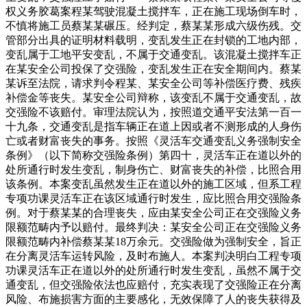
权义务胶葛案程某驾驶混凝土搅拌车，正在施工现场倒车时，
不慎将施工员蔡某某碾压。经判定，蔡某某形成六级伤残。交
管部分出具的证明材料载明，变乱发生正在封锁的工地内部，
变乱属于工地平安变乱，不属于交通变乱。该混凝土搅拌车正
在某安全公司投保了交强险，变乱发生正在安全期间内。蔡某
某诉至法院，请求判令程某、某安全公司等补偿医疗费、残疾
补偿金等丧失。某安全公司辩称，该变乱不属于交通变乱，故
交强险不该赔付。审理法院认为，按照道交通平安法第一百一
十九条，交通变乱是指车辆正在道上因或者不测形成的人身伤
亡或者财富丧失的事务。按照《灵活车交通变乱义务强制安全
条例》（以下简称交强险条例）第四十，灵活车正在道以外的
处所通行时发生变乱，制身伤亡、财富丧失的补偿，比照合用
该条例。本案变乱虽然发生正在道以外的施工区域，但系工程
专项功课灵活车正在该区域通行时发生，应比照合用交强险条
例。对于蔡某某的合理丧失，应由某安全公司正在交强险义务
限额范畴内予以赔付。最终判决：某安全公司正在交强险义务
限额范畴内补偿蔡某某18万余元。交强险做为强制安全，旨正
在分离灵活车运转风险，及时布施人。本案判决明白工程专项
功课灵活车正在道以外的处所通行时发生变乱，虽然不属于交
通变乱，但交强险依法也应赔付，充实表现了交强险正在分离
风险、布施损害方面的主要感化，无效保障了人的丧失获得及