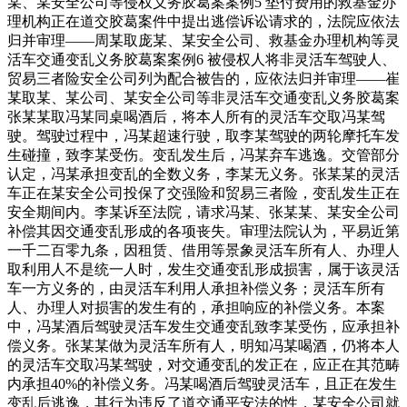
某、某安全公司等侵权义务胶葛案案例5 垫付费用的救基金办
理机构正在道交胶葛案件中提出逃偿诉讼请求的，法院应依法
归并审理——周某取庞某、某安全公司、救基金办理机构等灵
活车交通变乱义务胶葛案案例6 被侵权人将非灵活车驾驶人、
贸易三者险安全公司列为配合被告的，应依法归并审理——崔
某取某、某公司、某安全公司等非灵活车交通变乱义务胶葛案
张某某取冯某同桌喝酒后，将本人所有的灵活车交取冯某驾
驶。驾驶过程中，冯某超速行驶，取李某驾驶的两轮摩托车发
生碰撞，致李某受伤。变乱发生后，冯某弃车逃逸。交管部分
认定，冯某承担变乱的全数义务，李某无义务。张某某的灵活
车正在某安全公司投保了交强险和贸易三者险，变乱发生正在
安全期间内。李某诉至法院，请求冯某、张某某、某安全公司
补偿其因交通变乱形成的各项丧失。审理法院认为，平易近第
一千二百零九条，因租赁、借用等景象灵活车所有人、办理人
取利用人不是统一人时，发生交通变乱形成损害，属于该灵活
车一方义务的，由灵活车利用人承担补偿义务；灵活车所有
人、办理人对损害的发生有的，承担响应的补偿义务。本案
中，冯某酒后驾驶灵活车发生交通变乱致李某受伤，应承担补
偿义务。张某某做为灵活车所有人，明知冯某喝酒，仍将本人
的灵活车交取冯某驾驶，对交通变乱的发正在，应正在其范畴
内承担40%的补偿义务。冯某喝酒后驾驶灵活车，且正在发生
变乱后逃逸，其行为违反了道交通平安法的性，某安全公司就