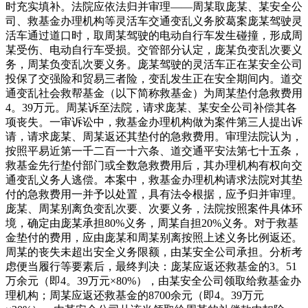
时充实填补。法院应依法归并审理——周某取庞某、某安全公
司、救基金办理机构等灵活车交通变乱义务胶葛案庞某驾驶灵
活车通过道口时，取周某驾驶的电动自行车发生碰撞，形成周
某受伤、电动自行车受损。交管部分认定，庞某负变乱次要义
务，周某负变乱次要义务。庞某驾驶的灵活车正在某安全公司
投保了交强险和贸易三者险，变乱发生正在安全期间内。道交
通变乱社会救帮基金（以下简称救基金）为周某垫付急救费用
4。39万元。周某诉至法院，请求庞某、某安全公司补偿其各
项丧失。一审诉讼中，救基金办理机构做为案件第三人提出诉
请，请求庞某、周某返还其垫付的急救费用。审理法院认为，
按照平易近第一千二百一十六条、道交通平安法第七十五条，
救基金先行垫付部门或全数急救费用后，其办理机构有权向交
通变乱义务人逃偿。本案中，救基金办理机构请求法院对其垫
付的急救费用一并予以处置，具有法令根据，应予归并审理。
庞某、周某别离负变乱次要、次要义务，法院按照案件具体环
境，确定由庞某承担80%义务，周某自担20%义务。对于救基
金垫付的费用，应由庞某和周某别离按照上述义务比例返还。
周某的丧失未超出安全义务限额，由某安全公司承担。分析考
虑便当履行等要素后，最终判决：庞某应返还救基金的3。51
万余元（即4。39万元×80%），由某安全公司领取给救基金办
理机构；周某应返还救基金的8700余元（即4。39万元