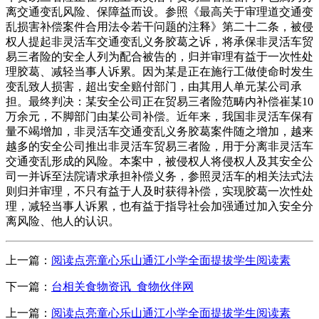
离交通变乱风险、保障益而设。参照《最高关于审理道交通变
乱损害补偿案件合用法令若干问题的注释》第二十二条，被侵
权人提起非灵活车交通变乱义务胶葛之诉，将承保非灵活车贸
易三者险的安全人列为配合被告的，归并审理有益于一次性处
理胶葛、减轻当事人诉累。因为某是正在施行工做使命时发生
变乱致人损害，超出安全赔付部门，由其用人单元某公司承
担。最终判决：某安全公司正在贸易三者险范畴内补偿崔某10
万余元，不脚部门由某公司补偿。近年来，我国非灵活车保有
量不竭增加，非灵活车交通变乱义务胶葛案件随之增加，越来
越多的安全公司推出非灵活车贸易三者险，用于分离非灵活车
交通变乱形成的风险。本案中，被侵权人将侵权人及其安全公
司一并诉至法院请求承担补偿义务，参照灵活车的相关法式法
则归并审理，不只有益于人及时获得补偿，实现胶葛一次性处
理，减轻当事人诉累，也有益于指导社会加强通过加入安全分
离风险、他人的认识。
上一篇：
阅读点亮童心乐山通江小学全面提拔学生阅读素
下一篇：
台相关食物资讯_食物伙伴网
上一篇：
阅读点亮童心乐山通江小学全面提拔学生阅读素