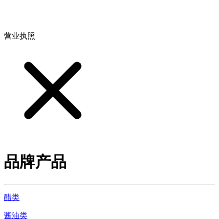
地址：江西省德安县高新技术产业园(宝塔工业园)高新路93号
营业执照
品牌产品
醋类
酱油类