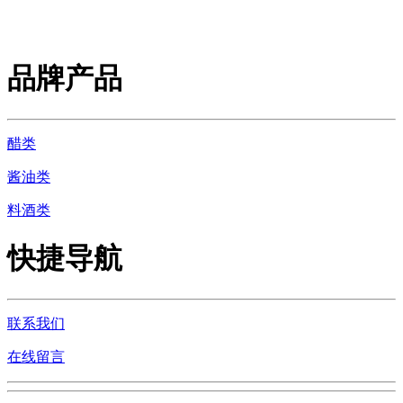
品牌产品
醋类
酱油类
料酒类
快捷导航
联系我们
在线留言