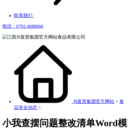
联系我们
电话：0792-4688066
J9直营集团官方网站
>
食
品安全动态
>
小我查摆问题整改清单Word模