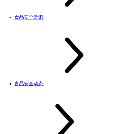
食品安全常识
食品安全动态