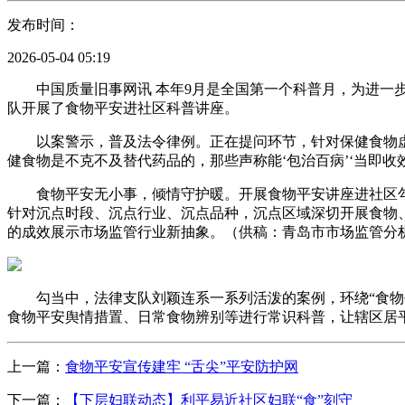
发布时间：
2026-05-04 05:19
中国质量旧事网讯 本年9月是全国第一个科普月，为进一步
队开展了食物平安进社区科普讲座。
以案警示，普及法令律例。正在提问环节，针对保健食物虚假
健食物是不克不及替代药品的，那些声称能‘包治百病’‘当即
食物平安无小事，倾情守护暖。开展食物平安讲座进社区勾
针对沉点时段、沉点行业、沉点品种，沉点区域深切开展食物
的成效展示市场监管行业新抽象。（供稿：青岛市市场监管分
勾当中，法律支队刘颖连系一系列活泼的案例，环绕“食物平
食物平安舆情措置、日常食物辨别等进行常识科普，让辖区居
上一篇：
食物平安宣传建牢 “舌尖”平安防护网
下一篇：
【下层妇联动态】利平易近社区妇联“食”刻守