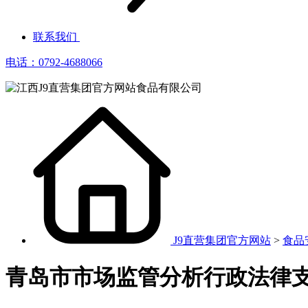
联系我们
电话：0792-4688066
J9直营集团官方网站
>
食品
青岛市市场监管分析行政法律