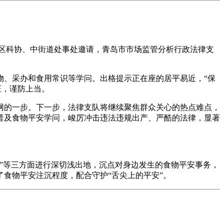
区科协、中街道处事处邀请，青岛市市场监管分析行政法律支
、采办和食用常识等学问。出格提示正在座的居平易近，“保
证，谨防上当。
的一步。下一步，法律支队将继续聚焦群众关心的热点难点，
普及食物平安学问，峻厉冲击违法违规出产、严酷的法律，显著
”等三方面进行深切浅出地，沉点对身边发生的食物平安事务，
食物平安注沉程度，配合守护“舌尖上的平安”。