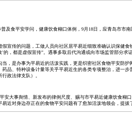
普及食平安学问，健康饮食糊口体例，9月18日，应青岛市市南
宣传的问题，工做人员向社区居平易近细致准确认识保健食物
收效’的，都是虚假宣传”。遇事多取后代沟通或向市场监管部分求
当，是办事为平易近的活泼实践，更是织密社区食物平安防护网
、药品、特种设备计量等关乎平易近生的各类专项整治，进一步
析行政法律支队）。
安大事舆情、新发布的律例尺度、赐与市平易近健康饮食糊口
平易近对身边存正在的食物平安问题有了愈加活泼地领会，提拔了