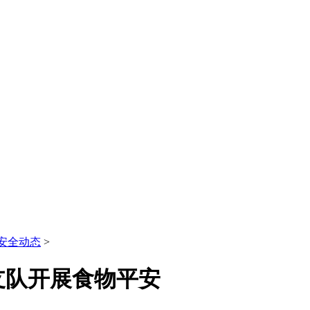
安全动态
>
支队开展食物平安