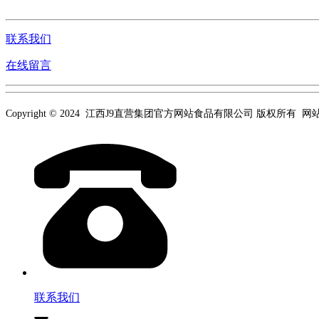
联系我们
在线留言
Copyright © 2024 江西J9直营集团官方网站食品有限公司 版权所有 
联系我们