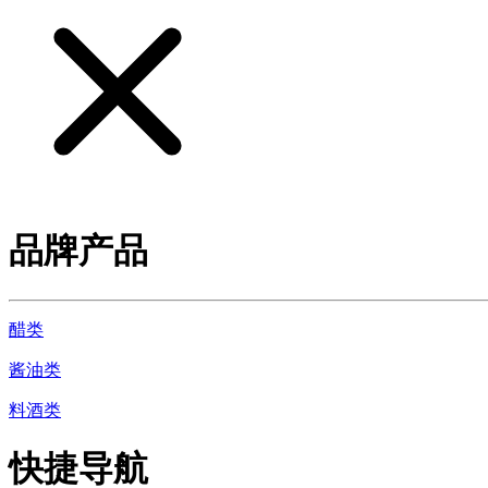
品牌产品
醋类
酱油类
料酒类
快捷导航