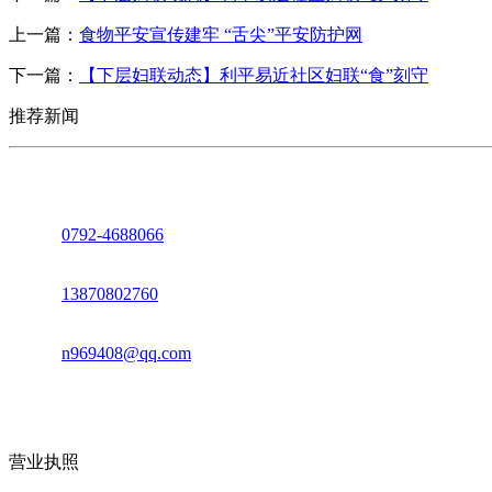
上一篇：
食物平安宣传建牢 “舌尖”平安防护网
下一篇：
【下层妇联动态】利平易近社区妇联“食”刻守
推荐新闻
座机：
0792-4688066
电话：
13870802760
邮箱：
n969408@qq.com
地址：江西省德安县高新技术产业园(宝塔工业园)高新路93号
营业执照