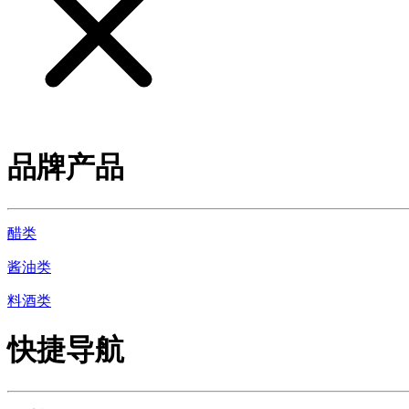
品牌产品
醋类
酱油类
料酒类
快捷导航