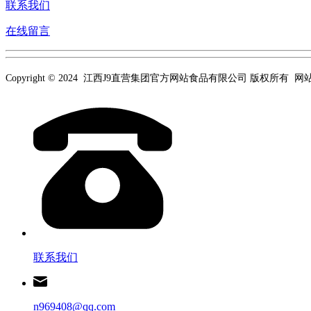
联系我们
在线留言
Copyright © 2024 江西J9直营集团官方网站食品有限公司 版权所有 
联系我们
n969408@qq.com