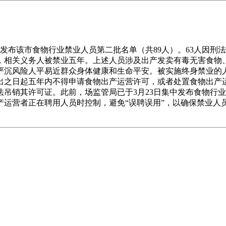
布该市食物行业禁业人员第二批名单（共89人）。63人因刑
证，相关义务人被禁业五年。上述人员涉及出产发卖有毒无害食物
严沉风险人平易近群众身体健康和生命平安。被实施终身禁业的
出之日起五年内不得申请食物出产运营许可，或者处置食物出产
销其许可证。此前，场监管局已于3月23日集中发布食物行业禁
运营者正在聘用人员时控制，避免“误聘误用”，以确保禁业人员