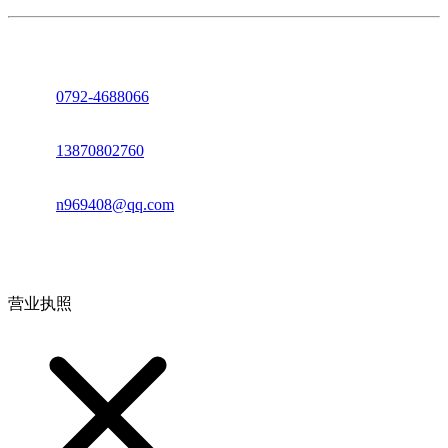
座机：
0792-4688066
电话：
13870802760
邮箱：
n969408@qq.com
地址：江西省德安县高新技术产业园(宝塔工业园)高新路93号
营业执照