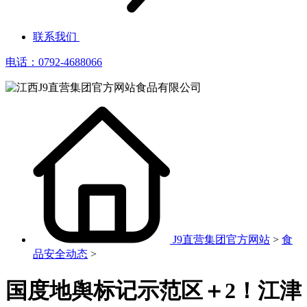
联系我们
电话：0792-4688066
J9直营集团官方网站
>
食
品安全动态
>
国度地舆标记示范区＋2！江津