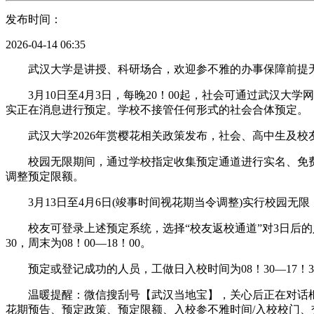
发布时间：
2026-04-14 06:35
武汉大学是讲授、科研场合，欢迎参不雅的办事保障前提无
3月10日至4月3日，每晚20！00起，社会可通过武汉大学
实正在消息进行预定。学校不接管任何形式的社会合体预定。
武汉大学2026年赏樱花相关政策发布，社会、高中生及校
校园无限期间，通过学校指定收集预定通道进行实名、免费预
调整预定限额。
3月13日至4月6日(竣事时间视花期当令调整)实行校园无
校友可登录上述预定系统，选择“校友返校通道”对3日后的入
30，周末为08！00—18！00。
预定或登记成功的人员，工做日入校时间为08！30—17！30，
温暖提醒：微信搜刮号【武汉当地宝】，关心后正在对话框答
花期预告、预定政策、预定限额、入校参不雅时间/入校校门、