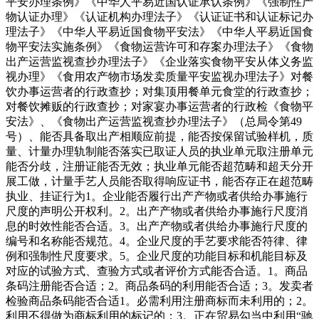
平安办理条例》《中华人平易近国认证承认条例》《强制性产
物认证办理》《认证机构办理法子》《认证证书和认证标记办
理法子》《中华人平易近国食物平安法》《中华人平易近国食
物平安法实施条例》《食物运营许可和存案办理法子》《食物
出产运营监视查抄办理法子》《企业落实食物平安从体义务监
视办理》《食用农产物市场发卖质量平安监视办理法子》对餐
饮办事运营者的行政查抄；对集顶用餐单元食堂的行政查抄；
对餐饮摊贩的行政查抄；对家宴办事运营者的行政检《食物平
安法》、《食物出产运营监视查抄办理法子》（总局令第49
号）、能否具备取出产相顺应前提，能否按保留试验样机，质
量、计量办理轨制能否落实已取证人员的执业单元取注册单元
能否分歧，注册证能否无效；执业单元能否超范畴和超天分开
展工做，计量手艺人员能否取得响应证书，能否存正在超范畴
执业、挂证行为1。企业能否履行出产产物或者供给办事施行
尺度的声明公开权利。2。出产产物或者供给办事施行尺度消
息的时效性能否合适。3。出产产物或者供给办事施行尺度的
编号和名称能否规范。4。企业尺度的手艺要求能否符律、律
例和强制性尺度要求。5。企业尺度的功能目标和机能目标及
对应的试验方式、查验方式或者评价方式能否合适。1。商品
条码注册能否合适；2。商品条码的利用能否合适；3。发卖者
检验商品条码能否合适1。必需利用注册商标而未利用的；2。
利用不得做为商标利用的标记的；3。正在贸易勾当中利用“驰