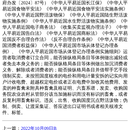
府办发〔2024〕87号）《中华人平易近国长江保》《中华人平
易近国食物平安法》《中华人平易近国食物平安法实施条例》
《中华人平易近国野活泼物保》《中华人平易近国陆生野活泼
物实施条例》《中华人平易近国水生野活泼物实施条例》《中
华人平易近国电子商务法》《收集买卖监视办理法子》《中华
人平易近国告白法》《中华人平易近国商标法》《中华人平易
近国反不合理合作法》《反不合理合作条例》《中华人平易近
国消费者权益保》《中华人平易近国市场从体登记办理条
例》、《中华人平易近国市场从体登记办理条例实施细则》运
营者取消费者订立合同，能否操纵格局条目等体例做出减轻或
者免去本身义务的；能否操纵格局条目等体例做出加沉消费者
义务、解除或者消费者的；能否操纵格局条目并借帮手艺手段
强制买卖。未按照国度核准的电价和用电计量安拆的记实向用
户计收电费、超越权定电价或者正在电费中加收其他费用。发
卖的种畜禽未附具种畜禽及格证明、六畜系谱，发卖、收购国
务院农业农村从管部分该当加施标识而没有标识的畜禽，或者
反复利用畜禽标识。违反，出售、收购国度沉点野活泼物；伪
制、倒卖、让渡采集证、答应进出口证明书或者相关核准文
件、标签。
上一篇：
2022年10月09日B