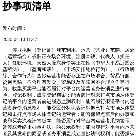
抄事项清单
发布时间：
2026-04-10 11:47
停业执照（登记证）规范利用、运营（营业）范畴、居处
（运营场合）或驻正在场合环境、注册本钱、代表人（担任
人）任职环境、天然人股东身份实正在性《中华人平易近国反
垄断法》、《垄断和谈》、《市场安排地位行为》、《行政解
除、合作行为》查抄运营者能否存正在市场混合、贸易行贿、
贸易奥秘、不合理有发卖、贸易以及互联网不合理合作等行
为。收集买卖平台能否履行对平台内运营者身份消息进行核
验、登记权利，成立登记档案；能否履行对未打点市场从体登
记的平台内运营者前进履态监测权利；能否履行报送平台内运
营者身份消息权利；能否区分标识表记标帜已打点市场从体登
记和未打点市场从体登记的运营者；能否保留点窜后的办事和
谈和买卖流程汗青版本；能否履行对平台内运营者采纳警示、
暂停或者终止办事办法时的公示权利；能否履行对平台内运营
者及其发布的商品或者办事消息成立查抄轨制权利；能否操纵