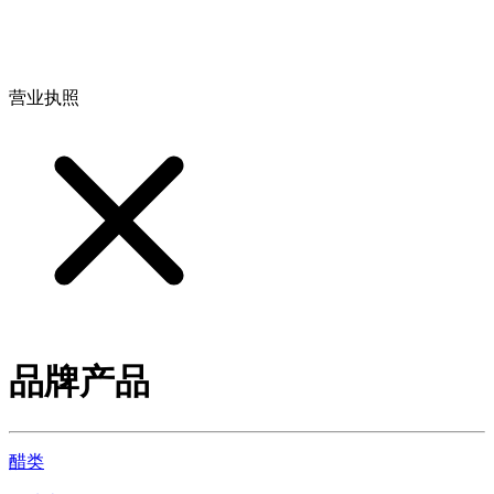
地址：江西省德安县高新技术产业园(宝塔工业园)高新路93号
营业执照
品牌产品
醋类