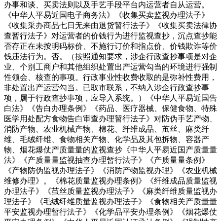
办事和谈、买卖法则以及手艺手段平台内运营者自从运营。
《中华人平易近国电子商务法》《收集买卖监视办理法子》
《收集采办商品七日无来由退货暂行法子》《收集买卖法律协
查暂行法子》对运营者的价钱行为进行监视查抄，沉点查抄能
否存正在未按明码标价、不施行订价和指点价、价钱欺诈等价
钱违法行为。否。（按照通知要求，涉企行政查抄事项是对企
业、个别工商户和其他组织处置出产运营勾当的环境进行强制
性领会、核查的事项。行政事业性收费收取的是弥补性费用，
非处置出产运营勾当。已取市联系，不纳入涉企行政查抄事
项，属于行政查抄事项，应导入系统。）《中华人平易近国告
白法》《告白办理条例》《药品、医疗器械、保健食物、特殊
医学用处配方食物告白审查办理暂行法子》对防伪手艺产物、
消防产物、农业机械产物、棉花、纤维成品、茧丝、麻类纤
维、毛绒纤维、食物相关产物、化学品及其包拆物、容器产
物、烟花爆仗产质量量的监视查抄《中华人平易近国产质量量
法》《产质量量监视抽查办理暂行法子》《产质量量条例》
《产物防伪监视办理法子》《消防产物监视办理》《农业机械
维修办理》。《棉花质量监视办理条例》《纤维成品质量监视
办理法子》《茧丝质量监视办理法子》《麻类纤维质量监视办
理法子》《毛绒纤维质量监视办理法子》《食物相关产质量量
平安监视办理暂行法子》《化学品平安办理条例》《烟花爆仗