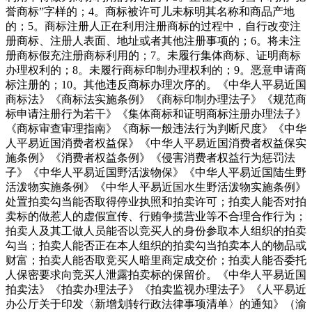
誉商标”字样的；4。商标被许可儿未标明其名称和商品产地
的；5。商标注册人正在利用注册商标的过程中，自行改变注
册商标、注册人表面、地址或者其他注册事项的；6。将未注
册商标假充注册商标利用的；7。未履行集体商标、证明商标
办理权利的；8。未履行商标印制办理权利的；9。恶意申请商
标注册的；10。其他违反商标办理次序的。《中华人平易近国
商标法》《商标法实施条例》《商标印制办理法子》《规范商
标申请注册行为若干》《集体商标和证明商标注册办理法子》
《商标审查审理指南》《商标一般违法行为判断尺度》《中华
人平易近国消费者权益保》《中华人平易近国消费者权益保实
施条例》《消费者权益条例》《侵害消费者权益行为惩罚法
子》《中华人平易近国野活泼物保》《中华人平易近国陆生野
活泼物实施条例》《中华人平易近国水生野活泼物实施条例》
处置拍卖勾当能否取得停业执照和拍卖许可；拍卖人能否对拍
卖标的做惹人的虚假宣传、行贿争揽营业等不合理合作行为；
拍卖人及其工做人员能否以竞买人的身份参取本人组织的拍卖
勾当；拍卖人能否正在本人组织的拍卖勾当拍卖本人的物品或
财富；拍卖人能否取竞买人暗里商定成交价；拍卖人能否委托
人保密要求向竞买人泄露拍卖标的保留价。《中华人平易近国
拍卖法》《拍卖办理法子》《拍卖监视办理法子》《人平易近
办公厅关于印发〈新增划转行政法律事项清单〉的通知》（渝