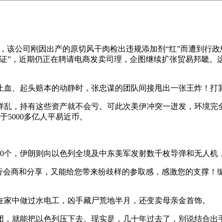
，该公司刚因出产的原切风干肉检出违规添加剂“红”而遭到行政
证”，近期仍正在聘请电商发卖司理，企图继续扩张贸易邦畿。这
、起头赔本的动静时，张忠谋的团队间接甩出一张王炸！打算正
乱，持有这些资产就不会亏。可此次美伊冲突一迸发，环境完全
5000多亿人平易近币。
00个，伊朗则向以色列全境及中东美军发射数千枚导弹和无人机
会商和分享，又能给您带来纷歧样的参取感，感激您的支撑！编
在家中做过水电工，凶手藏尸荒地半月，还变卖母亲金首饰。
就能把以色列压下去。现实是，几十年过去了，别说结合出手