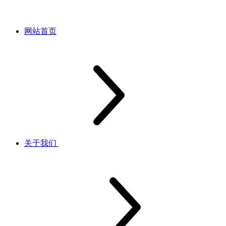
网站首页
关于我们