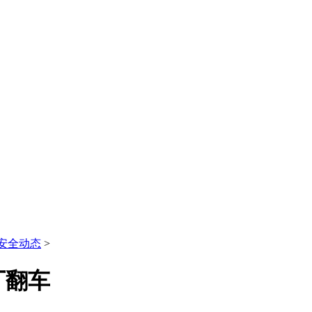
安全动态
>
厂翻车