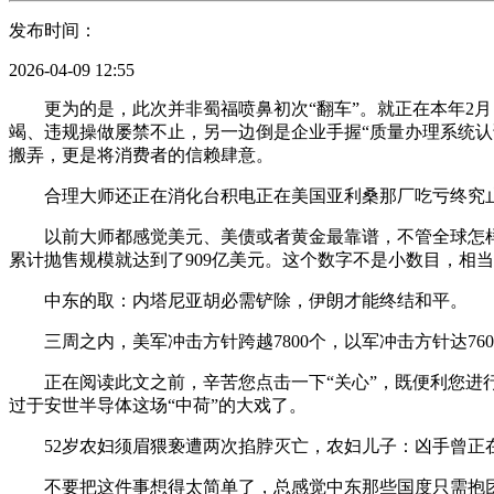
发布时间：
2026-04-09 12:55
更为的是，此次并非蜀福喷鼻初次“翻车”。就正在本年2月
竭、违规操做屡禁不止，另一边倒是企业手握“质量办理系统认
搬弄，更是将消费者的信赖肆意。
合理大师还正在消化台积电正在美国亚利桑那厂吃亏终究止血
以前大师都感觉美元、美债或者黄金最靠谱，不管全球怎样
累计抛售规模就达到了909亿美元。这个数字不是小数目，相当于
中东的取：内塔尼亚胡必需铲除，伊朗才能终结和平。
三周之内，美军冲击方针跨越7800个，以军冲击方针达76
正在阅读此文之前，辛苦您点击一下“关心”，既便利您进行
过于安世半导体这场“中荷”的大戏了。
52岁农妇须眉猥亵遭两次掐脖灭亡，农妇儿子：凶手曾正
不要把这件事想得太简单了，总感觉中东那些国度只需抱团，