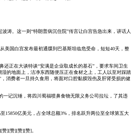
波涛。这一则“特朗普病沉住院”传言让白宫告急出来，讲话人
从美国白宫发布最初通牒到巴基斯坦临危受命，短短40天，整
鼻还正在大谈特谈“安满是企业取成长的基石”，要求车间卫生
潮湿的地面上，洁净东西随便压正在食材之上，工人以至对踩踏
”，消费者一旦持久食用，将面对口腔黏膜毁伤及肝肾受损的健
会的一记沉锤，将四川蜀福喷鼻食物无限义务公司拉坛，了其违
至15850亿美元，占全球总额3%，排名跃升两位至全球第五大
赞][赞][赞]。