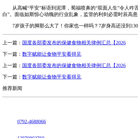
从高喊“平安”标语到泥潭，蜀福喷鼻的“双面人生”令人咋舌
白”。面临如斯惊心动魄的行业乱象，监管的利剑必需时辰高悬
7岁孩子的脚那么大了！你家也一样吗？7岁身高还没到130的孩
上一篇：
国度各部委发布的保健食物相关律例汇总【2026
下一篇：
数字赋能让食物平安看得见
上一篇：
国度各部委发布的保健食物相关律例汇总【2026
下一篇：
数字赋能让食物平安看得见
推荐新闻
座机：
0792-4688066