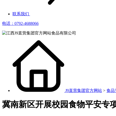
联系我们
电话：0792-4688066
J9直营集团官方网站
>
食品
冀南新区开展校园食物平安专