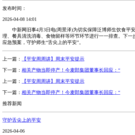
发布时间：
2026-04-08 14:01
中新网旧事4月3日电(周景泽)为切实保障泛博师生饮食平
理、餐具清洗消毒、食物留样等环节环节进行一一排查。下一
应急预案，守护师生“舌尖上的平安”。
上一篇：
【平安周周讲】周末平安提示
下一篇：
相关产物当即停产！今麦郎集团董事长回应：“
上一篇：
【平安周周讲】周末平安提示
下一篇：
相关产物当即停产！今麦郎集团董事长回应：“
推荐新闻
守护舌尖上的平安
2026-04-06