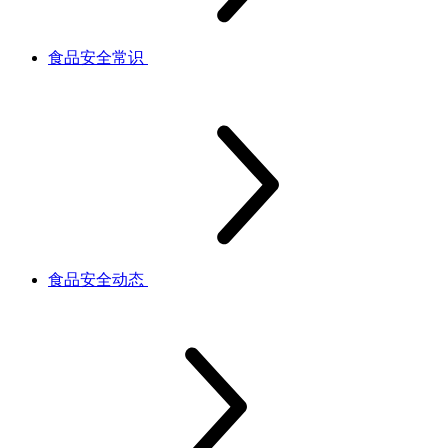
食品安全常识
食品安全动态