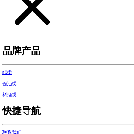
品牌产品
醋类
酱油类
料酒类
快捷导航
联系我们