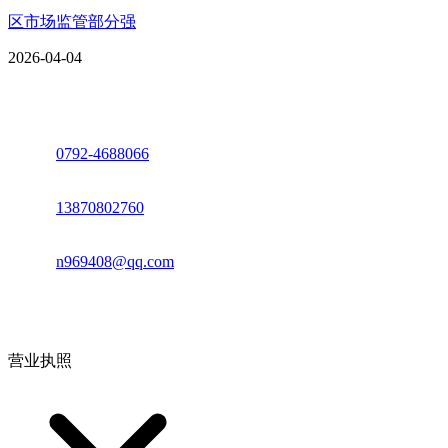
区市场监管部分强
2026-04-04
座机：
0792-4688066
电话：
13870802760
邮箱：
n969408@qq.com
地址：江西省德安县高新技术产业园(宝塔工业园)高新路93号
营业执照