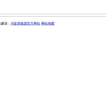
网站建设：
J9直营集团官方网站
网站地图