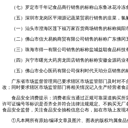
（七）罗定市千年记食品商行销售的标称山东鲁冰花冷冻食
（五）深圳市龙岗区平湖源记蔬菜贸易行销售的韭菜，氯氟
（一）汕头市澄海区莲下福万家百货商场销售的标称揭阳市
（二）佛山市信大易购商贸有限公司销售的标称广东佛冈五
（三）珠海市得一有限公司销售的标称盐城益聪食品科技有限
（四）兴宁市曙光大药房龙田店销售的标称安徽金源药业有限
（五）佛山市全心医药有限公司保利时代天珀分店销售的标
广东省市场监督管理局已要求辖区市场监管部门及时对不合
改；同时要求辖区市场监管部门将相关情况记入生产经营者食
食品安全消费提示：消费者应当通过正规可靠渠道购买所需
许可证编号等标识是否齐全并符合法律法规规定。不购买无厂
食品安全监督，关注食品安全抽检信息公布，如在市场上发现本次
①凡本网所有原始/编译文章及图片、图表的版权均属食品