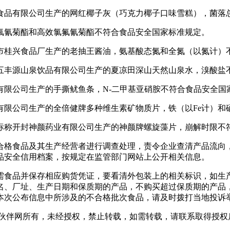
品有限公司生产的网红椰子灰（巧克力椰子口味雪糕），菌落总
氰菊酯和高效氯氟氰菊酯不符合食品安全国家标准规定。
桂兴食品厂生产的老抽王酱油，氨基酸态氮和全氮（以氮计）
丰源山泉饮品有限公司生产的夏凉田深山天然山泉水，溴酸盐
公司生产的手撕鱿鱼条，N-二甲基亚硝胺不符合食品安全国
公司生产的全倍健牌多种维生素矿物质片，铁（以Fe计）和硒
称开封神颜药业有限公司生产的神颜牌螺旋藻片，崩解时限不
格食品及其生产经营者进行调查处理，责令企业查清产品流向，
品安全信用档案，按规定在监管部门网站上公开相关信息。
食品并保存相应购货凭证，要看清外包装上的相关标识，如生产
名、厂址、生产日期和保质期的产品，不购买超过保质期的产品
公布信息中所涉及的不合格批次食品，请及时拨打当地投诉举报电话
伙伴网所有，未经授权，禁止转载，如需转载，请联系取得授权