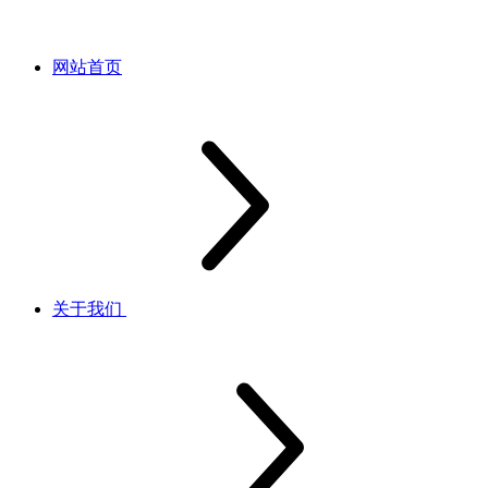
网站首页
关于我们