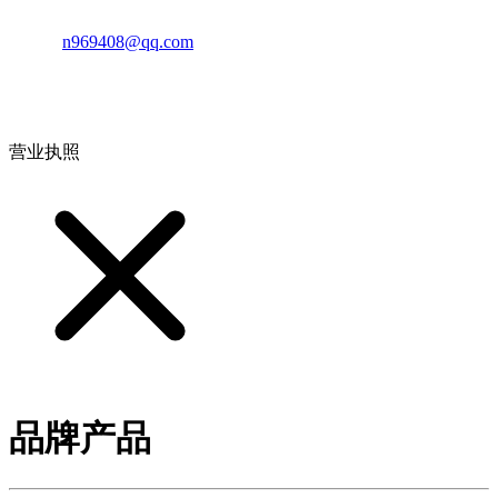
邮箱：
n969408@qq.com
地址：江西省德安县高新技术产业园(宝塔工业园)高新路93号
营业执照
品牌产品