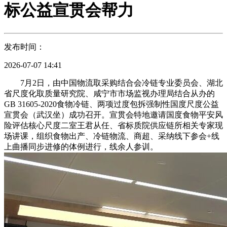
标公益宣贯会帮力
发布时间：
2026-07-07 14:41
7月2日，由中国物流取采购结合会冷链专业委员会、湖北
省尺度化取质量研究院、咸宁市市场监视办理局结合从办的
GB 31605-2020食物冷链、两项过度包拆强制性国度尺度公益
宣贯会（武汉坐）成功召开。宣贯会特地邀请国度食物平安风
险评估核心尺度二室王君从任、省标质院供应链所相关专家现
场讲课，组织食物出产、冷链物流、商超、采纳线下参会+线
上曲播同步进修的体例进行，线余人参训。