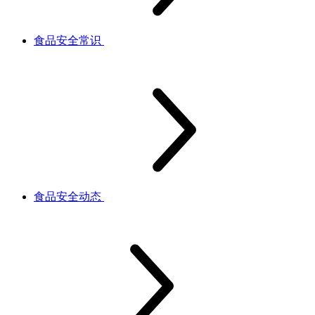
食品安全常识
食品安全动态