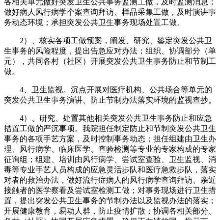
各相关单元做好突发卫生公共事务监测工做，及时监测消息；
做好病人风行病学个案查询拜访、样品采集工做，及时演讲事
务动态环境；承担突发公共卫生事务现场处置工做。
2）、核实各项工做预案，阐发、研究、鉴定突发公共卫
生事务的风险程度，提出告急应对办法；组织、协调部分（单
元），共同各村（社区）开展突发公共卫生事务防止和节制工
做。
4、卫生监视。沉点开展对医疗机构、公共场合等单元的
突发公共卫生事务演讲、防止节制办法落实环境的监视查抄。
4）、研究、处置其他相关突发公共卫生事务防止和应急
措置工做的严沉事项。我院担任制定防止和节制突发公共卫生
事务的各项手艺方案，及时控制事务动态；担任组建由卫生办
理、风行病学、临床医学、查验检测等专业的专家构成的专家
征询组；组建、培训由风行病学、尝试室查验、卫生监视、消
毒等专业手艺人员构成的应急灵活步队和医疗急救步队，落实
对者的救治办法，做好流行症病人的风行病学查询拜访、亲近
接触者的医学察看及尝试室检测工做；对事务现场进行卫生措
置，提出突发公共卫生事务的节制办法以及监视办法的落实；
开展健康教育，易动人群，防止疫情扩散；协调各相关部分、