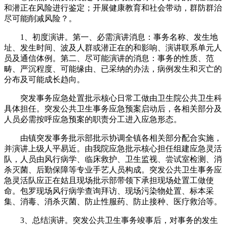
和潜正在风险进行鉴定；开展健康教育和社会带动，群防群治
尽可能削减风险？。
1、初度演讲。第一、必需演讲消息：事务名称、发生地
址、发生时间、波及人群或潜正在的和影响、演讲联系单元人
员及通信体例。第二、尽可能演讲的消息：事务的性质、范
畴、严沉程度、可能缘由、已采纳的办法，病例发生和灭亡的
分布及可能成长趋向。
突发事务应急处置批示核心日常工做由卫生院公共卫生科
具体担任。突发公共卫生事务应急预案启动后，各相关部分及
人员必需按呼应急预案的职责分工进入应急形态。
由镇突发事务批示部批示协调全镇各相关部分配合实施，
并演讲上级人平易近。由我院应急批示核心担任组建应急灵活
队，人员由风行病学、临床救护、卫生监视、尝试室检测、消
杀灭菌、后勤保障等专业手艺人员构成。突发公共卫生事务应
急灵活队应正在姑且现场批示部带领下承担现场处置工做使
命。包罗现场风行病学查询拜访、现场污染物处置、标本采
集、消毒、消杀灭菌、防止性服药、防止接种、医疗救治等。
3、总结演讲。突发公共卫生事务竣事后，对事务的发生