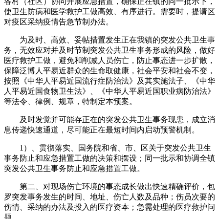
各村（社区）协同开展应急措置，确保正在镇的同一批示下，
使卫生防病和医学救护工做高效、有序进行。需要时，提请区
对疫区采纳疫情告急节制办法。
为及时、高效、妥帖措置发生正在我镇的突发公共卫生事
务，无效应对并及时节制突发公共卫生事务形成的风险，做好
医疗救护工做，避免和削减人员伤亡，防止事态进一步扩散，
保障泛博人平易近群众的生命取健康，社会平安和社会不变，
按照《中华人平易近国流行症防治法》及其实施法子、《中华
人平易近国食物卫生法》、《中华人平易近国职业病防治法》
等法令、律例、规章，特制定本预案。
及时发觉并可能存正在的突发公共卫生事务现患，成立消
息传递快速通道，尽可能正在最短时间内启动预警机制。
1）、贯彻落实、国务院和省、市、区关于突发公共卫生
事务防止和应急措置工做的决策和摆设；同一批示和协调全镇
突发公共卫生事务防止和应急措置工做。
第二、对现场伤亡环境的事态成长做出快速精确评价，包
罗突发事务发生的时间、地址、伤亡人数及品种；伤员次要的
伤情、采纳的办法及投入的医疗资本；急需处理的医疗救护问
题。