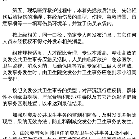
第五、现场医疗救护过程中，本着先拯救后治伤、先治轻
伤后治轻伤的准绳，将经治伤员的血型、伤情、急救措置、留
意事项等一一填写伤员环境单，并置于伤员衣袋内。
按上级相关，同一口径，指定专人向发布消息，其它任何
人员未经授权不得对外发布相关消息。
组建规模适度、人才配比合理、专业本质高、精壮高效的
突发公共卫生事务应急灵活队，人员由临床救护、急诊医学、
卫生监视、消杀灭菌、后勤保障等方面专家和工做人员构成。
突发事务发生时，由卫生院突发公共卫生事务应急批示小组同
一安排。
按照突发公共卫生事务的类型，对严沉流行症疫情、群体
性不明缘由疾病、严沉食物和职业中毒以及其它严沉影响健康
的事务区别处置，以求达到最佳结果。
加强对突发公共卫生事务的监测和防备，及时发觉并解除
现患，采纳无效办法，防止和削减突发公共卫生事务的发生。
3、由次要带领间接担任的突发卫生公共事务工做小组，