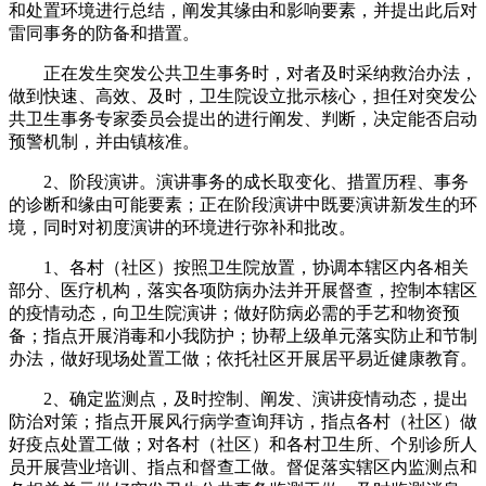
和处置环境进行总结，阐发其缘由和影响要素，并提出此后对
雷同事务的防备和措置。
正在发生突发公共卫生事务时，对者及时采纳救治办法，
做到快速、高效、及时，卫生院设立批示核心，担任对突发公
共卫生事务专家委员会提出的进行阐发、判断，决定能否启动
预警机制，并由镇核准。
2、阶段演讲。演讲事务的成长取变化、措置历程、事务
的诊断和缘由可能要素；正在阶段演讲中既要演讲新发生的环
境，同时对初度演讲的环境进行弥补和批改。
1、各村（社区）按照卫生院放置，协调本辖区内各相关
部分、医疗机构，落实各项防病办法并开展督查，控制本辖区
的疫情动态，向卫生院演讲；做好防病必需的手艺和物资预
备；指点开展消毒和小我防护；协帮上级单元落实防止和节制
办法，做好现场处置工做；依托社区开展居平易近健康教育。
2、确定监测点，及时控制、阐发、演讲疫情动态，提出
防治对策；指点开展风行病学查询拜访，指点各村（社区）做
好疫点处置工做；对各村（社区）和各村卫生所、个别诊所人
员开展营业培训、指点和督查工做。督促落实辖区内监测点和