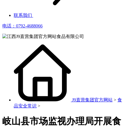
联系我们
电话：0792-4688066
J9直营集团官方网站
>
食
品安全常识
>
岐山县市场监视办理局开展食