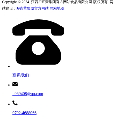
Copyright © 2024 江西J9直营集团官方网站食品有限公司 版权所有 网
站建设：
J9直营集团官方网站
网站地图
联系我们
n969408@qq.com
0792-4688066