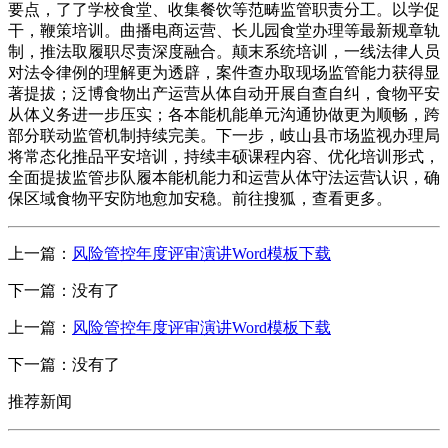
要点，了了学校食堂、收集餐饮等范畴监管职责分工。以学促
干，鞭策培训。曲播电商运营、长儿园食堂办理等最新规章轨
制，推法取履职尽责深度融合。颠末系统培训，一线法律人员
对法令律例的理解更为透辟，案件查办取现场监管能力获得显
著提拔；泛博食物出产运营从体自动开展自查自纠，食物平安
从体义务进一步压实；各本能机能单元沟通协做更为顺畅，跨
部分联动监管机制持续完美。下一步，岐山县市场监视办理局
将常态化推品平安培训，持续丰硕课程内容、优化培训形式，
全面提拔监管步队履本能机能力和运营从体守法运营认识，确
保区域食物平安防地愈加安稳。前往搜狐，查看更多。
上一篇：
风险管控年度评审演讲Word模板下载
下一篇：没有了
上一篇：
风险管控年度评审演讲Word模板下载
下一篇：没有了
推荐新闻