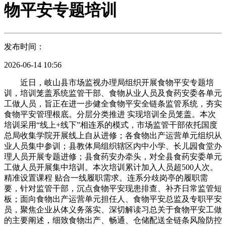
物平安专题培训
发布时间：
2026-06-14 10:56
近日，岐山县市场监视办理局组织开展食物平安专题培
训，培训笼盖系统监管干部、食物从业人员及食药安委各单元
工做人员，旨正在进一步健全食物平安全链条监管系统，夯实
食物平安管理根底。分层分类推进 实现培训全员笼盖。本次
培训采用“线上+线下”相连系的模式，市场监管干部依托国度
总局收集学院开展线上自从进修；各食物出产运营单元组织从
业人员集中参训；县教体局组织辖区内中小学、长儿园食堂办
理人员开展专题进修；县食药安办牵头，对全县食药安委单元
工做人员开展集中培训。本次培训累计加入人员超500人次。
精准设置课程 贴合一线履职需求。连系分歧岗亭的履职需
要，针对监管干部，沉点食物平安现患排查、补齐日常监管短
板；面向食物出产运营单元担任人、食物平安总监及专职平安
员，聚焦企业从体义务落实、深切解读习总关于食物平安工做
的主要阐述，细致食物出产、畅通、仓储配送全链条风险防控