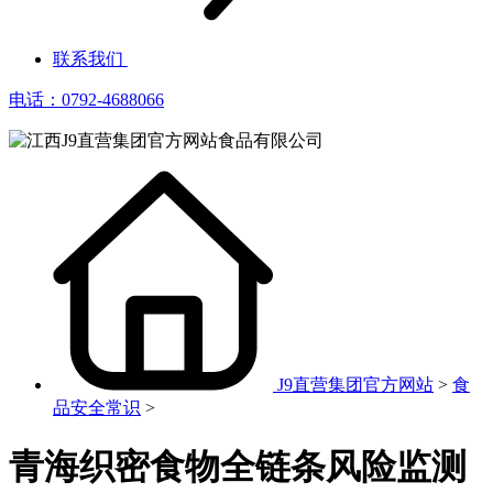
联系我们
电话：0792-4688066
J9直营集团官方网站
>
食
品安全常识
>
青海织密食物全链条风险监测