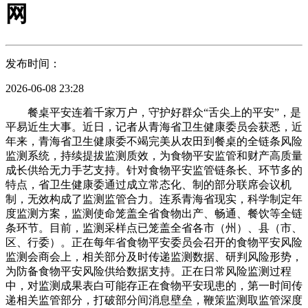
网
发布时间：
2026-06-08 23:28
餐桌平安连着千家万户，守护好群众“舌尖上的平安”，是
平易近生大事。近日，记者从青海省卫生健康委员会获悉，近
年来，青海省卫生健康委不竭完美从农田到餐桌的全链条风险
监测系统，持续提拔监测质效，为食物平安监管和财产高质量
成长供给无力手艺支持。针对食物平安监管链条长、环节多的
特点，省卫生健康委通过成立常态化、制的部分联席会议机
制，无效构成了监测监管合力。连系青海省现实，科学制定年
度监测方案，监测使命笼盖全省食物出产、畅通、餐饮等全链
条环节。目前，监测采样点已笼盖全省各市（州）、县（市、
区、行委）。正在每年省食物平安委员会召开的食物平安风险
监测会商会上，相关部分及时传递监测数据、研判风险形势，
为防备食物平安风险供给数据支持。正在日常风险监测过程
中，对监测成果表白可能存正在食物平安现患的，第一时间传
递相关监管部分，打破部分间消息壁垒，鞭策监测取监管深度