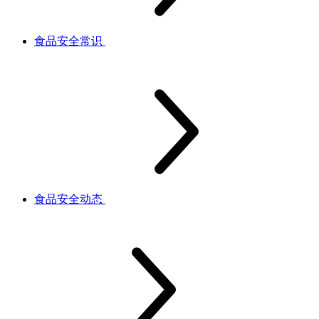
食品安全常识
食品安全动态