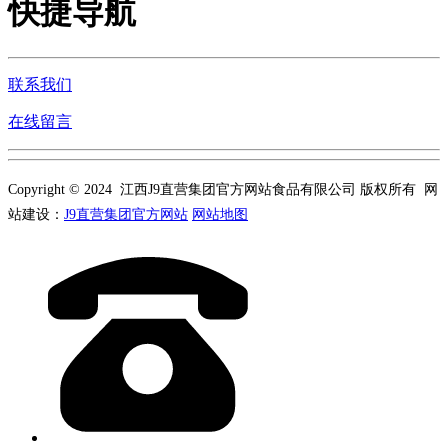
快捷导航
联系我们
在线留言
Copyright © 2024 江西J9直营集团官方网站食品有限公司 版权所有 网
站建设：
J9直营集团官方网站
网站地图