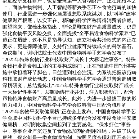
易近经济支柱财产，也是全球第一大食物财产。正在此根本之
上，面临生物制制、人工智能等新兴手艺正在食物范畴的加快
使用，行业需进一步强化顶层设想取系统谋划，以“科学”建牢
健康财产根底，以实正在、精确的科学声称博得消费者信赖。
瞻望将来，邵薇出格指出，非论是鞭策财产高质量成长，仍是
强化食物平安风险交换，全面提拔“全平易近食物科学素养”已
迫正在眉睫，这不只是指导认知、建立社会共治款式的内正在
要求，更是保障健康、支持行业健康可持续成长的科学基石。
会议期间，谢明怯院士代表中国食物科学手艺学会发布了
“2025年特殊食物行业科技取财产成长十大标记性事务”。特殊
食物行业是食物工业的主要构成部门，正在“健康中国”计谋实
施中承担着环节脚色，日益遭到社会注沉。为系统把握该范畴
科技取财产成长动态，中国食物科学手艺学会通过普遍调研取
深切研究，总结提炼出“2025年特殊食物行业科技取财产成长
十大标记性事务”，以期凝结行业共识，注入积极动力，配合
帮推特殊食物财产高质量成长。此外，为进一步提拔工做的影
响力和力，中国食物科学手艺学会取科普中国配合梳理的
“2025年食物平安取健康榜”正在会上发布。中国食物科学手艺
学会取中国科协科学平台已持续多年配合发布年度食物平安取
健康榜，对明朗收集空间起到了主要感化。“保水虾仁”事务
中，涉事企业严沉违反了食物添加剂的利用准绳，冲破了法令
底线。保水剂是一类食物添加剂，按照尺度合理利用不会带来