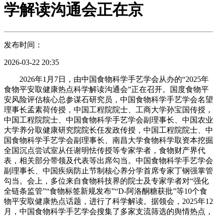
学解读沟通会正在京
发布时间：
2026-03-22 20:35
2026年1月7日，由中国食物科学手艺学会从办的“2025年
食物平安取健康热点科学解读沟通会”正在召开。国度食物平
安风险评估核心总参谋石研究员，中国食物科学手艺学会名望
理事长孟素荷传授，中国工程院院士、工商大学孙宝国传授，
中国工程院院士、中国食物科学手艺学会副理事长、中国农业
大学养分取健康研究院院长任发政传授，中国工程院院士、中
国食物科学手艺学会副理事长、南昌大学食物科学取资本挖掘
全国沉点尝试室从任谢明怯传授等专家学者，食物财产界代
表，相关部分带领及代表等出席勾当。中国食物科学手艺学会
副理事长、中国疾病防止节制核心养分学首席专家丁钢强掌管
勾当。会上，多位来自食物科技界的院士及专家学者对“强化
全链条监管”“食物标签新规发布”“D-阿洛酮糖获批”等10个食
物平安取健康热点话题，进行了科学解读。据领会，2025年12
月，中国食物科学手艺学会搜集了多家支流筛选的舆情热点，