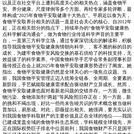
以及正在社交平台上遭到高度关心的相关热点，涵盖食物平
安、养分健康、尺度律例等多个方面。再经专家多轮评断，最
终构成“2025年食物平安取健康十大热点”。平易近以食为天，
食物平安取养分相关的话题一直是社会关心的核心。自2012年
起，正在相关部分的指点下，持续举办的“食物平安取健康热
点科学解读沟通会”，做为食物行业传送科学声音的主要平
台，一直第三方科学立场，通过专家深切浅出的解读和，积极
指导我国食物平安取健康舆情朝向科学、、客不雅的标的目的
成长，为建牢食物平安风险交换的基石供给了的科技支持，无
效提拔了的科学素养。中国食物科学手艺学会常务副理事长邵
薇传授正在会上就2025年食物平安取健康形势进行了阐发。她
指出，食物平安取健康仍然是全球关心的一项焦点议题。当
前，我国食物平安管理正迈入统筹全链条、全周期、全要素的
新阶段，手艺赋能取健康需求配合驱动财产立异成长。然而，
食物平安取健康也面对着新老问题的交错并存。一方面，微生
物污染、食物添加剂“两超”等风险照旧存正在；另一方面，新
的挑和不竭出现，好比一些尚未告竣共识的学术概念被当做科
普加以，易形成。对此，邵薇提出相关。她强调，要充实认识
到我国食物学科取财产的主要价值及正在全球的地位——我国
已建成笼盖全域的食物学科生态系统，学科规模全球领先，并
正在国际权势巨子排名中位居前列；我国食物财产不只是国平