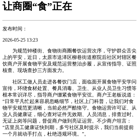
让商圈“食”正在
发布时间：
2026-05-25 13:23
为规范钟楼街、食物街商圈餐饮运营次序，守护群众舌尖
上的平安，近日，太原市送泽区柳巷街道察院后社区对辖区餐
饮商户开展食物平安及规范运营整治步履，从宣传指导、证照
核查、现场查抄三方面发力。
社区工做人员走进各餐饮门店，面临面开展食物平安学问
宣传，环绕食材处置、餐具消毒、卫生、从业人员卫生习惯等
根本常识详尽，指导商户绷紧食物平安弦。商户王老板说道：
“日常平凡忙起来容易忽略细节，社区上门科普，让我们对食
物平安规范更清晰，当前必然严酷恪守。食物运营许可证、从
业人员健康证，细心查对证件无效期、人员消息，排查过时、
无证上岗等问题，督促商户做到亮证运营。不少商户坦言：
“店里员工健康证快到期，多亏社区及时提示，我们当前提前
一个月就动手打点，杜绝违规环境。”。