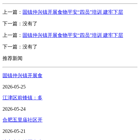
上一篇：
固镇仲兴镇开展食物平安“四员”培训 建牢下层
下一篇：没有了
上一篇：
固镇仲兴镇开展食物平安“四员”培训 建牢下层
下一篇：没有了
推荐新闻
固镇仲兴镇开展食
2026-05-25
江津区前锋镇：多
2026-05-24
合肥五里庙社区开
2026-05-21