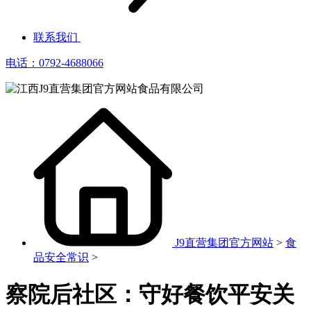
联系我们
电话：0792-4688066
J9直营集团官方网站
>
食
品安全常识
>
察院后社区：守好餐饮平安关