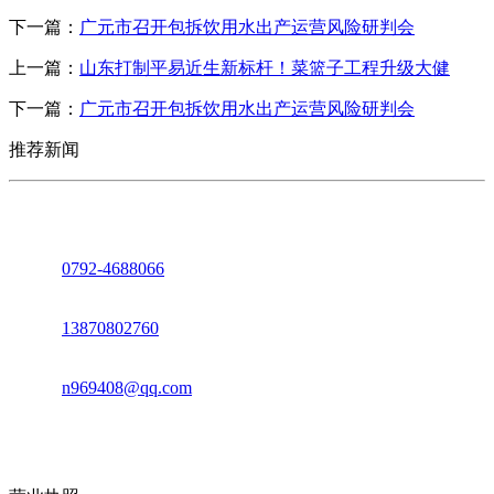
下一篇：
广元市召开包拆饮用水出产运营风险研判会
上一篇：
山东打制平易近生新标杆！菜篮子工程升级大健
下一篇：
广元市召开包拆饮用水出产运营风险研判会
推荐新闻
座机：
0792-4688066
电话：
13870802760
邮箱：
n969408@qq.com
地址：江西省德安县高新技术产业园(宝塔工业园)高新路93号