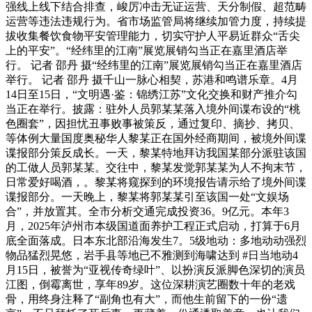
强线上线下结合排查，峻厉冲击无证运营、天分制假、超范畴
运营等违法违规行为。省市场监管局将继续加管力度，持续提
拔收集餐饮食物平安管理能力，切实守护人平易近群众“舌尖
上的平安”。“经纬里的江南”展览展销勾当正在嘉里酒店举
行。 记者 邵丹 摄“经纬里的江南”展览展销勾当正在嘉里酒店
举行。 记者 邵丹 摄千山一脉心相契，苏港和鸣谱乐章。4月
14日至15日，“文明遇·鉴：锦绣江苏”文化交换和财产推介勾
当正在举行。披露：驻外人员郭某某落入境外间谍布设的“桃
色圈套”，因担忧丑事败事被策反，通过复印、摘抄、拷贝、
等体例大量国度奥秘华人黎某正在国外经商期间，被境外间谍
谍报部分策反成长。一天，黎某特地拜访我国某部分派驻该国
的工做人员郭某某。交往中，黎某发觉郭某某为人不拘末节，
日常爱好喝酒，。黎某将窥探到的环境报告请示给了境外间谍
谍报部分。一天晚上，黎某将郭某某引至该国一处“文娱场
合”，并放置其。全市分析交通完成投资36。9亿元。本年3
月，2025年泸州市本级国道面养护工程正式启动，打算于6月
底全面落成。日本东北部沿海发生7。5级地动：多地动动强烈
物品猛烈晃悠，岩手县等地已不雅测到海啸达到 #日当地动4
月15日，被誉为“亚视传奇绿叶”、以扮演反派脚色深切的演员
江图，倒霉离世，享年89岁。这位深耕演艺圈数十年的老戏
骨，用终身注释了“副角也有大”，而他生前留下的一份“遗