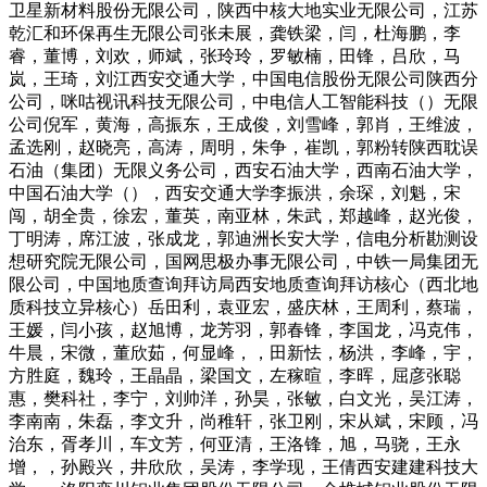
卫星新材料股份无限公司，陕西中核大地实业无限公司，江苏
乾汇和环保再生无限公司张未展，龚铁梁，闫，杜海鹏，李
睿，董博，刘欢，师斌，张玲玲，罗敏楠，田锋，吕欣，马
岚，王琦，刘江西安交通大学，中国电信股份无限公司陕西分
公司，咪咕视讯科技无限公司，中电信人工智能科技（）无限
公司倪军，黄海，高振东，王成俊，刘雪峰，郭肖，王维波，
孟选刚，赵晓亮，高涛，周明，朱争，崔凯，郭粉转陕西耽误
石油（集团）无限义务公司，西安石油大学，西南石油大学，
中国石油大学（），西安交通大学李振洪，余琛，刘魁，宋
闯，胡全贵，徐宏，董英，南亚林，朱武，郑越峰，赵光俊，
丁明涛，席江波，张成龙，郭迪洲长安大学，信电分析勘测设
想研究院无限公司，国网思极办事无限公司，中铁一局集团无
限公司，中国地质查询拜访局西安地质查询拜访核心（西北地
质科技立异核心）岳田利，袁亚宏，盛庆林，王周利，蔡瑞，
王媛，闫小孩，赵旭博，龙芳羽，郭春锋，李国龙，冯克伟，
牛晨，宋微，董欣茹，何显峰，，田新怯，杨洪，李峰，宇，
方胜庭，魏玲，王晶晶，梁国文，左稼暄，李晖，屈彦张聪
惠，樊科社，李宁，刘帅洋，孙昊，张敏，白文光，吴江涛，
李南南，朱磊，李文升，尚稚轩，张卫刚，宋从斌，宋顾，冯
治东，胥孝川，车文芳，何亚清，王洛锋，旭，马骁，王永
增，，孙殿兴，井欣欣，吴涛，李学现，王倩西安建建科技大