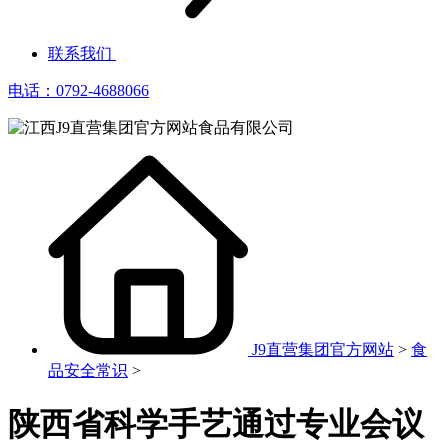
联系我们
电话：0792-4688066
J9直营集团官方网站
>
食
品安全常识
>
陕西省科学手艺通过专业会议