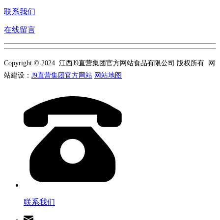
联系我们
在线留言
Copyright © 2024 江西J9直营集团官方网站食品有限公司 版权所有 网
站建设：
J9直营集团官方网站
网站地图
联系我们