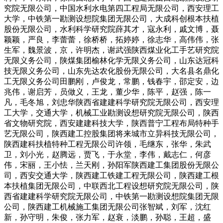
究院无限公司，中国水利水电第四工程局无限公司，西安理工
大学，中铁第一勘测设想院集团无限公司，大成科创根本扶植
股份无限公司，水利科学研究院薛其才，寇永利，戚文博，聂
颖颖，严良，李蕾蕾，徐桥桥，拓婷婷，徐志华，高伟伟，张
生军，魏景波，京，许明杰，谢武强陕西煤业化工手艺研究院
无限义务公司，陕煤集团榆林化学无限义务公司，山东达冠科
技无限义务公司，山东先达农化股份无限公司，大名县名鼎化
工无限义务公司田鹏刚，卢俊龙，常鹏，钱春宇，邵定安，边
兆伟，谢启芳，员做义，王龙，董少华，陈平，赵强，陈一
凡，毛冬旭，刘忠华陕西省建建科学研究院无限公司，西安理
工大学，交通大学，机械工业勘测设想研究院无限公司，陕西
省文物研究院，西安建建科技大学，陕西普宁工程布局特种手
艺无限公司，陕西建工控股集团将来城市立异科技无限公司，
陕西建科扶植特种工程无限公司许领，毛继东，张华，朱武
卫，刘小光，赵腾远，贾飞，于永堂，李伟，戴志仁，何彦
伟，宋丽，王小怯，兰天刚，孙阳军陕西建工集团股份无限公
司，西安交通大学，陕西建工铁建工程无限公司，陕西建工根
本扶植集团无限公司，中联西北工程设想研究院无限公司，陕
西省建建科学研究院无限公司，中铁第一勘测设想院集团无限
公司，陕西建工机械施工集团无限公司张智斌，刘军，沈红
新，孙守明，朱俊，张力军，赵衰，淡鹏，孙聪，王超，盛