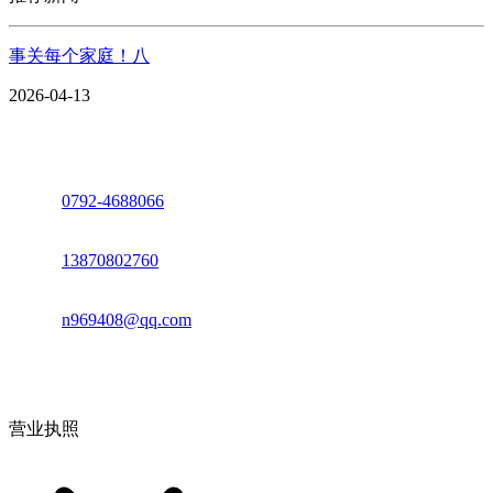
事关每个家庭！八
2026-04-13
座机：
0792-4688066
电话：
13870802760
邮箱：
n969408@qq.com
地址：江西省德安县高新技术产业园(宝塔工业园)高新路93号
营业执照