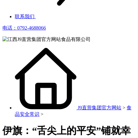
联系我们
电话：0792-4688066
J9直营集团官方网站
>
食
品安全常识
>
伊旗：“舌尖上的平安”铺就幸