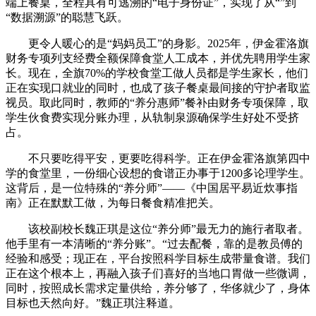
端上餐桌，全程具有可逃溯的“电子身份证”，实现了从“”到
“数据溯源”的聪慧飞跃。
更令人暖心的是“妈妈员工”的身影。2025年，伊金霍洛旗
财务专项列支经费全额保障食堂人工成本，并优先聘用学生家
长。现在，全旗70%的学校食堂工做人员都是学生家长，他们
正在实现口就业的同时，也成了孩子餐桌最间接的守护者取监
视员。取此同时，教师的“养分惠师”餐补由财务专项保障，取
学生伙食费实现分账办理，从轨制泉源确保学生好处不受挤
占。
不只要吃得平安，更要吃得科学。正在伊金霍洛旗第四中
学的食堂里，一份细心设想的食谱正办事于1200多论理学生。
这背后，是一位特殊的“养分师”——《中国居平易近炊事指
南》正在默默工做，为每日餐食精准把关。
该校副校长魏正琪是这位“养分师”最无力的施行者取者。
他手里有一本清晰的“养分账”。“过去配餐，靠的是教员傅的
经验和感受；现正在，平台按照科学目标生成带量食谱。我们
正在这个根本上，再融入孩子们喜好的当地口胃做一些微调，
同时，按照成长需求定量供给，养分够了，华侈就少了，身体
目标也天然向好。”魏正琪注释道。