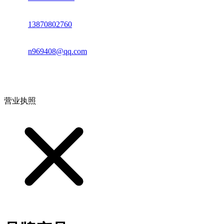
电话：
13870802760
邮箱：
n969408@qq.com
地址：江西省德安县高新技术产业园(宝塔工业园)高新路93号
营业执照