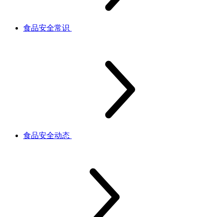
食品安全常识
食品安全动态