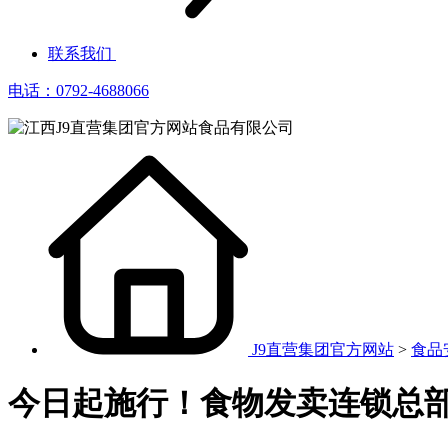
联系我们
电话：0792-4688066
J9直营集团官方网站
>
食品
今日起施行！食物发卖连锁总部