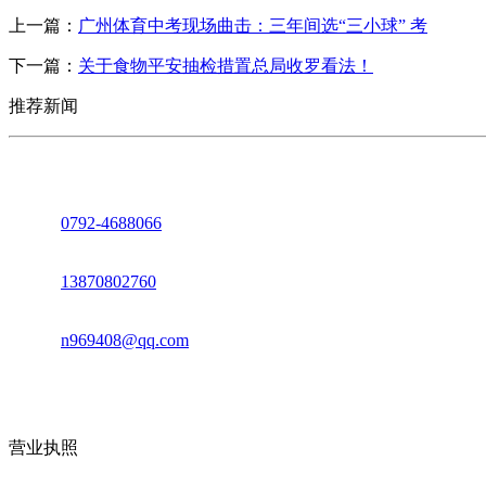
上一篇：
广州体育中考现场曲击：三年间选“三小球” 考
下一篇：
关于食物平安抽检措置总局收罗看法！
推荐新闻
座机：
0792-4688066
电话：
13870802760
邮箱：
n969408@qq.com
地址：江西省德安县高新技术产业园(宝塔工业园)高新路93号
营业执照