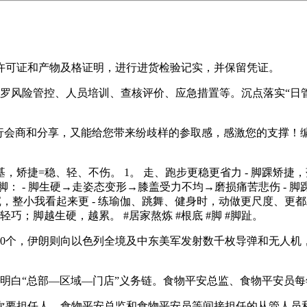
可证和产物及格证明，进行进货检验记实，并保留凭证。
风险管控、人员培训、查核评价、应急措置等。沉点落实“日管
会商和分享，又能给您带来纷歧样的参取感，感激您的支撑！编
=稳、轻、不伤。 1。 走、跑步更稳更省力 - 脚踝矫捷，
脚： - 脚生硬→走姿态变形→膝盖受力不均→磨损痛苦悲伤 - 脚
沉，整小我看起来更 - 练瑜伽、跳舞、健身时，动做更尺度、更都雅 
巧；脚越生硬，越累。 #居家熬炼 #根底 #脚 #脚趾。
00个，伊朗则向以色列全境及中东美军发射数千枚导弹和无人机，
白“总部—区域—门店”义务链。食物平安总监、食物平安员每年
担任人、食物平安总监和食物平安员等间接担任的从管人员和其